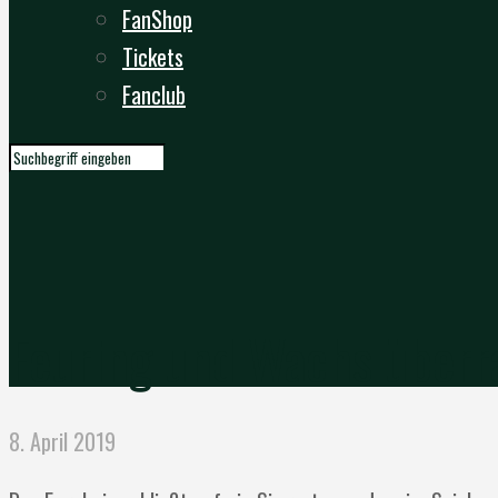
FanShop
Tickets
Fanclub
Feuring und Wachs überr
8. April 2019