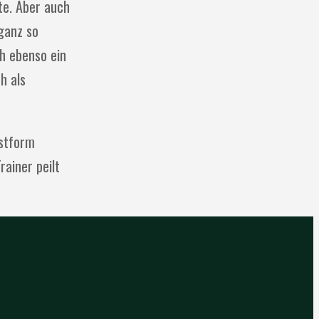
te. Aber auch
 ganz so
ch ebenso ein
h als
estform
rainer peilt