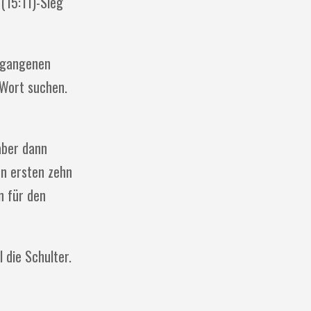
(15:11)-Sieg
ergangenen
 Wort suchen.
aber dann
en ersten zehn
n für den
 die Schulter.