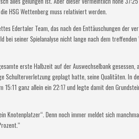
sch alles gelungen ist. Aber dieser vermeintlich hohe 37:25 
 die HSG Wettenberg muss relativiert werden.
lettes Edertaler Team, das nach den Enttäuschungen der v
ld bei seiner Spielanalyse nicht lange nach dem treffenden
e gesamte erste Halbzeit auf der Auswechselbank gesessen, 
e Schulterverletzung geplagt hatte, seine Qualitäten. In d
 15:11 ganz allein ein 22:17 und legte damit den Grundstei
„kein Knotenplatzer“. Denn noch immer meldet sich manchmal
Prozent.“