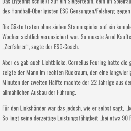
Das Ergebnis schließt auf ein Siegerteam, dem im Spielrau
des Handball-Oberligisten ESG Gensungen/Felsberg gegen
Die Gäste trafen ohne sieben Stammspieler auf ein komp
Wochen sichtlich verunsichert war. So musste Arnd Kauffe
„Zerfahren“, sagte der ESG-Coach.
Aber es gab auch Lichtblicke. Cornelius Feuring hatte di
zeigte der Mann im rechten Rückraum, den eine langwierig
Minuten der zweiten Hälfte machte der 22-Jährige aus dem
allmählichen Ausbau der Führung.
Für den Linkshänder war das jedoch, wie er selbst sagt, 
So liegt seine derzeitige Leistungsfähigkeit „bei etwa 90 