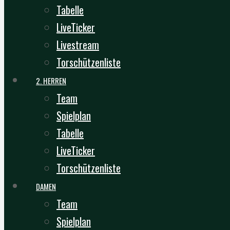
Tabelle
LiveTicker
Livestream
Torschützenliste
2. HERREN
Team
Spielplan
Tabelle
LiveTicker
Torschützenliste
DAMEN
Team
Spielplan