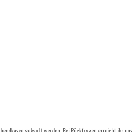
bendkasse gekauft werden. Bei Rückfragen erreicht ihr uns