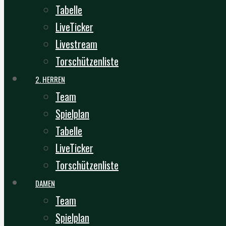
Tabelle
LiveTicker
Livestream
Torschützenliste
2. HERREN
Team
Spielplan
Tabelle
LiveTicker
Torschützenliste
DAMEN
Team
Spielplan