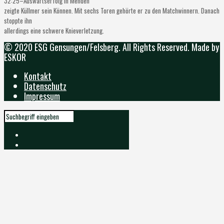
32
:25
–
Aus
wärtserfolg in Menden
zeigte K
üllmer sein Können.
Mit sechs Toren
gehörte er zu den Matchwinnern.
Danach
stoppte ihn
allerdings ein
e
s
ch
were
Knieverle
tzung
.
© 2020 ESG Gensungen/Felsberg. All Rights Reserved. Made by
ESKOR
Kontakt
Datenschutz
Impressum