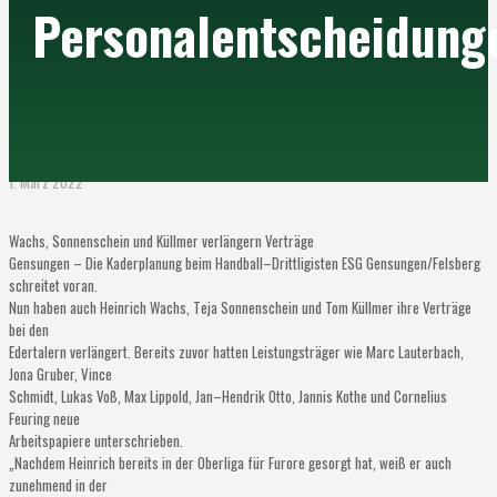
Personalentscheidung
1. März 2022
Wachs, Sonnenschein und Küllmer verl
ängern Ver
träge
Gensungen
–
Die Kaderplanung beim Handball
–
Drittligisten ESG Gensungen/Felsberg
schreite
t voran.
Nun haben auch Heinrich Wachs, T
eja Sonnenschein und Tom Küllmer ihre Verträge
bei den
Edertalern verlängert. Bereits zuvor hatten
Leistungsträger wie Marc Lauterbach,
Jona Gruber, Vince
Schmidt, Lukas Voß, Max Lippold, Jan
–
Hendrik Otto, Jannis Kothe und Cornelius
Feuring
neue
Arbeitspapier
e
unterschrieben
.
„
Nachdem Heinrich bereits in der Oberliga für Furore
g
esorgt hat
,
weiß er auch
zunehmend in der