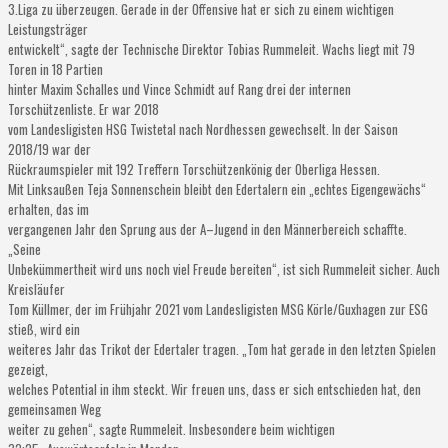
3.Liga zu überzeugen.
Gerade in der Offensive hat er sich zu einem wichtigen
Leistungsträger
entwickelt
“
, sagte de
r Technische Dire
ktor Tobias Rummeleit. Wachs liegt mit 7
9
Toren in 18 Partien
hinter Maxim Schalles und Vince Schmidt auf Rang drei der internen
Torschützenliste. Er war 2018
vom Landesligisten HSG Twistetal
nach Nordhessen gewechselt. In der
Saison
201
8
/19 war
der
Rückraumspieler
mit 192 T
reffern Torschützen
könig der O
berl
iga Hessen.
Mit
Linksaußen
Teja Sonnenschein blei
bt den Edertalern ein
„
ec
h
tes Eigengewächs
“
erhalten
, das im
vergangenen Jahr den Sprung aus der A
–
Jugend in den Männer
bereich schaffte
.
„
Seine
Unbekümmert
heit wird uns noch viel Freude bereiten
“
, ist sich Rumm
eleit sicher.
Auch
Kreisläufer
Tom Küllmer, der im Frühj
ahr
2021
vom Landesligisten MSG Körle/Guxhagen zur E
SG
sti
eß, wird ein
w
eiteres Jahr das T
rikot der Edertaler tragen.
„
Tom hat gerade in den letzten Spielen
gezeigt,
welches Potential in ihm steckt. Wir freuen uns, dass er sich entschieden hat,
den
gemeinsamen Weg
weiter zu gehen
“
, sagte Rummeleit.
Ins
besondere beim wichtigen