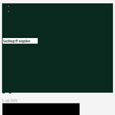
12.02.2005 // HSG Gensungen/Felsberg
gegen ThSV Eisenach
3. Juli 2020