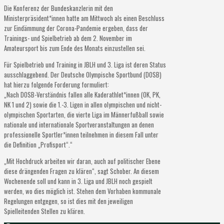
Die Konferenz der Bundeskanzlerin mit den
Ministerpräsident*innen hatte am Mittwoch als einen Beschluss
zur Eindämmung der Corona-Pandemie ergeben, dass der
Trainings- und Spielbetrieb ab dem 2. November im
Amateursport bis zum Ende des Monats einzustellen sei.
Für Spielbetrieb und Training in JBLH und 3. Liga ist deren Status
ausschlaggebend. Der Deutsche Olympische Sportbund (DOSB)
hat hierzu folgende Forderung formuliert:
„Nach DOSB-Verständnis fallen alle Kaderathlet*innen (OK, PK,
NK 1 und 2) sowie die 1.-3. Ligen in allen olympischen und nicht-
olympischen Sportarten, die vierte Liga im Männerfußball sowie
nationale und internationale Sportveranstaltungen an denen
professionelle Sportler*innen teilnehmen in diesem Fall unter
die Definition „Profisport“.“
„Mit Hochdruck arbeiten wir daran, auch auf politischer Ebene
diese drängenden Fragen zu klären“, sagt Schober. An diesem
Wochenende soll und kann in 3. Liga und JBLH noch gespielt
werden, wo dies möglich ist. Stehen dem Vorhaben kommunale
Regelungen entgegen, so ist dies mit den jeweiligen
Spielleitenden Stellen zu klären.