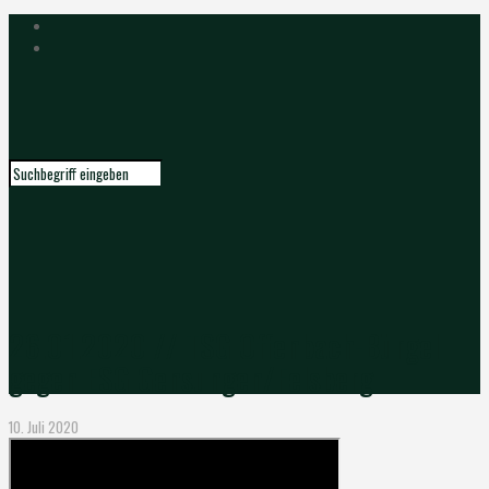
26.01.2020 // TSG Offenbach-Bürgel
gegen ESG Gensungen/Felsberg
10. Juli 2020