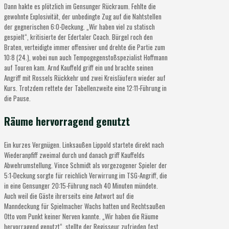
Dann hakte es plötzlich im Gensunger Rückraum. Fehlte die
gewohnte Explosivität, der unbedingte Zug auf die Nahtstellen
der gegnerischen 6:0-Deckung. „Wir haben viel zu statisch
gespielt“, kritisierte der Edertaler Coach. Bürgel roch den
Braten, verteidigte immer offensiver und drehte die Partie zum
10:8 (24.), wobei nun auch Tempogegenstoßspezialist Hoffmann
auf Touren kam. Arnd Kauffeld griff ein und brachte seinen
Angriff mit Rossels Rückkehr und zwei Kreisläufern wieder auf
Kurs. Trotzdem rettete der Tabellenzweite eine 12:11-Führung in
die Pause.
Räume hervorragend genutzt
Ein kurzes Vergnügen. Linksaußen Lippold startete direkt nach
Wiederanpfiff zweimal durch und danach griff Kauffelds
Abwehrumstellung. Vince Schmidt als vorgezogener Spieler der
5:1-Deckung sorgte für reichlich Verwirrung im TSG-Angriff, die
in eine Gensunger 20:15-Führung nach 40 Minuten mündete.
Auch weil die Gäste ihrerseits eine Antwort auf die
Manndeckung für Spielmacher Wachs hatten und Rechtsaußen
Otto vom Punkt keiner Nerven kannte. „Wir haben die Räume
hervorragend genutzt“, stellte der Regisseur zufrieden fest.