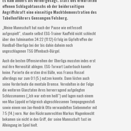
Es kam anders als vorhergesagt. Statt des erwarteten
offenen Schlagabtauschs ob der beiderseitigen
Angriffskraft eine einseitige Machtdemonstration des
Tabellenführers Gensungen/Felsberg.
„Meine Mannschaft hat nach der Pause wie entfesselt
aufgespielt“, staunte selbst ESG-Trainer Kauffeld nicht schlecht
über den fulminanten 34:22 (11:12)-Erfolg im Gipfeltreffen der
Handball-Oberliga bei der bis dahin daheim noch
ungeschlagenen TSG Offenbach-Bürgel.
Auch die besten Offensivreihen der Oberliga mussten indes erst
mal ihre Nervosität ablegen. ESG-Torwart Lauterbach kannte
keine. Parierte die ersten drei Bälle, was Franco Rossel
allerdings nur zum 0:1 (5.) nutzen konnte. Dann lösten auch
seine Vorderleute die mentale Bremse. Veredelten in der Folge
die weiteren Glanztaten ihres hervorragend aufgelegten
Schlussmannes („Ich war extrem heiß“) und lagen nach einem
von Max Lippold erfolgreich abgeschlossenen Tempogegenstoß
sowie einem von Jan-Hendrik Otto verwandelten Siebenmeter mit
7:5 (14.) vorn. Nur den Rückraumrechten Markus Wagenknecht
bekamen sie nicht in den Griff, der seine Mannschaft fast im
Alleingang im Spiel hielt.