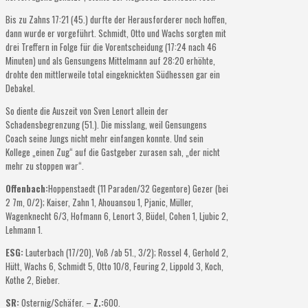
Bis zu Zahns 17:21 (45.) durfte der Herausforderer noch hoffen,
dann wurde er vorgeführt. Schmidt, Otto und Wachs sorgten mit
drei Treffern in Folge für die Vorentscheidung (17:24 nach 46
Minuten) und als Gensungens Mittelmann auf 28:20 erhöhte,
drohte den mittlerweile total eingeknickten Südhessen gar ein
Debakel.
So diente die Auszeit von Sven Lenort allein der
Schadensbegrenzung (51.). Die misslang, weil Gensungens
Coach seine Jungs nicht mehr einfangen konnte. Und sein
Kollege „einen Zug“ auf die Gastgeber zurasen sah, „der nicht
mehr zu stoppen war“.
Offenbach:
Hoppenstaedt (11 Paraden/32 Gegentore) Gezer (bei
2 7m, 0/2); Kaiser, Zahn 1, Ahouansou 1, Pjanic, Müller,
Wagenknecht 6/3, Hofmann 6, Lenort 3, Büdel, Cohen 1, Ljubic 2,
Lehmann 1.
ESG:
Lauterbach (17/20), Voß /ab 51., 3/2); Rossel 4, Gerhold 2,
Hütt, Wachs 6, Schmidt 5, Otto 10/8, Feuring 2, Lippold 3, Koch,
Kothe 2, Bieber.
SR:
Osternig/Schäfer. –
Z.:
600.