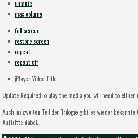
unmute
max volume
full screen
restore screen
repeat
repeat off
jPlayer Video Title
Update Required
To play the media you will need to eithe
Auch im zweiten Teil der Trilogie gibt es wieder bekannt
Auftritte dabei…