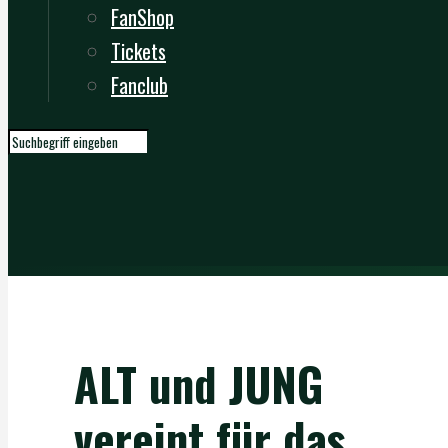
FanShop
Tickets
Fanclub
ALT und JUNG
vereint für das