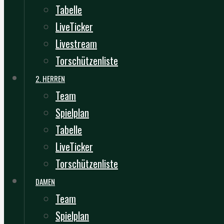
Tabelle
LiveTicker
Livestream
Torschützenliste
2. HERREN
Team
Spielplan
Tabelle
LiveTicker
Torschützenliste
DAMEN
Team
Spielplan