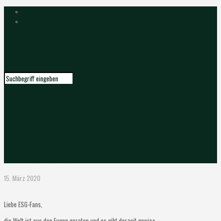
+++ AUFSTIEG??? +++
15. März 2020
Liebe ESG-Fans,
die Welt ist aus den Fugen geraten und es gibt derzeit gewiss