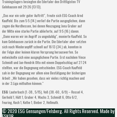
Trainingslagers besiegten die Edertaler den Drittligisten TV
Gelnhausen mit 29:26 (13:13).
„Das war ein sehr guter Auftritt“, freute sich ESG-Coach Arnd
Kauffeld. Bis zum 5:5 (14.) verlief die Partie ausgeglichen, dann
zogen die Nordhessen, bei denen Neuzugang Jona Gruber auf
der Mitte eine starke Partie ablieferte, auf 9:5 (16.) davon.
„Dann waren wir im Angriff zu ungeduldig“, monierte Kauffeld. So
kam Gelnhausen zurück in die Partie. Die Edertaler aber setzten
sich nach Wiederanpfiff schnell auf 16:13 (34.) ab, konnten in
der Folge aber keinen klaren Vorsprung herauswerfen. So
entwickelte sich eine ausgeglichene Partie. Erst nachdem Vince
Schmidt und Jan-Hendrik Otto mit einem Doppelschlag auf 27:24
stellten, war die Begegnung entschieden. ESG-Coach Kauffeld
sah in der Begegnung vor allem eine Bestätigung der bisherigen
Arbeit: „Wir haben gesehen, dass wir vieles richtig machen und
in der 3.Liga mithalten können.“
ESG
: Lauterbach (1.-38., 5/15), Voß (38.-60., 6/9) – Rossel 4,
Gerhold 1, Hütt 1, Gruber 4, Wachs 3, Schmidt 6, Otto 6/2,
Feuring, Koch 1, Kothe 1, Bieber 2, Hellmuth.
© 2020 ESG Gensungen/Felsberg. All Rights Reserved. Made by
ESKOR