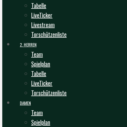
Tabelle
LiveTicker
Livestream
Torschützenliste
2. HERREN
Team
Spielplan
Tabelle
LiveTicker
Torschützenliste
DAMEN
Team
Spielplan