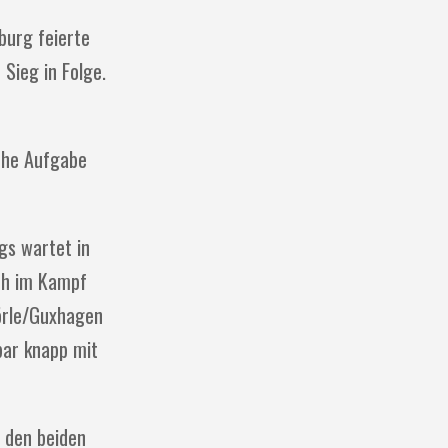
burg feierte
Sieg in Folge.
che Aufgabe
gs wartet in
och im Kampf
Körle/Guxhagen
bar knapp mit
 den beiden