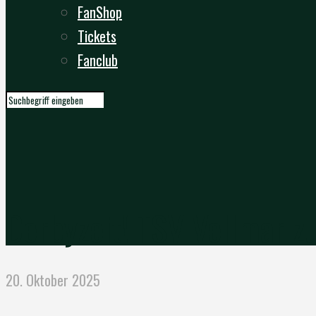
FanShop
Tickets
Fanclub
Derbyzeit! TSV Vellmar zu
20. Oktober 2025