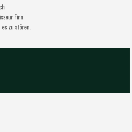
ach
isseur Finn
t es zu stören,