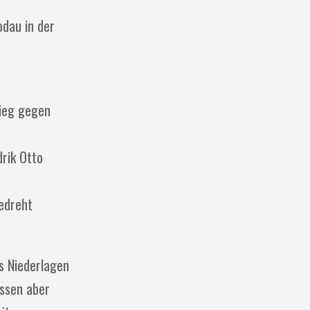
dau in der
sieg gegen
rik Otto
edreht
ts Niederlagen
ssen aber