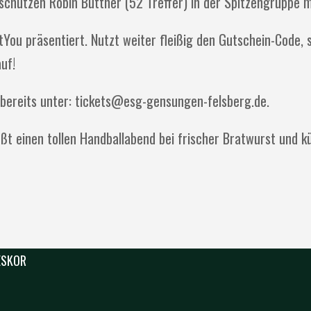
chützen Robin Büttner (52 Treffer) in der Spitzengruppe m
ou präsentiert. Nutzt weiter fleißig den Gutschein-Code, 
uf!
es bereits unter: tickets@esg-gensungen-felsberg.de.
ßt einen tollen Handballabend bei frischer Bratwurst und k
 ESKOR