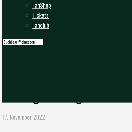
FanShop
Tickets
Fanclub
Drittligaabsteiger unter 
17. November 2022