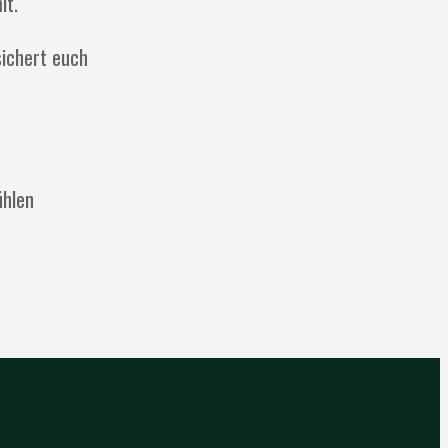
it.
sichert euch
ühlen