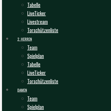
Tabelle
LiveTicker
Livestream
Torschützenliste
2. HERREN
Team
Spielplan
Tabelle
LiveTicker
Torschützenliste
DAMEN
Team
Spielplan