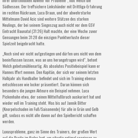
ihrer unorthodoxen Abwehr vor Probleme“, lobt Welch die
Südhessen. Der treffsichere Linkshänder mit Drittliga-Erfahrung
im rechten Rückraum, Luca Braun, und der abwehrstarke
Mittelmann David Acic sind weitere Stützen des starken
Neulings, der bei seinem Siegeszug auch nicht vor dem GSV
Eintracht Baunatal (31:26) Halt machte, der eine Woche zuvor
Gensungen beim 31:28 die einzigen Punktverluste dieser
Spielzeit beigebracht hatte.
„Noch sind wir nicht aufgestiegen und dürfen uns nicht von dem
beeinflussen lassen, was an uns herangetragen wird“, betont
Welch gebetsmühlenartig. Als absolutes Positivbeispiel kann er
Hannes Iffert nennen. Den Kapitän, der sich vor seinem letzten
Halbjahr als Handballer befindet und sich im Training ebenso
entschlossen wie locker präsentiert. Daran können sich
besonders die jungen Akteure ein Beispiel nehmen. Luca
Pickenhahn etwa, der seinen Mittelfußbruch auskuriert hat und
wieder voll im Training steht. Was bis auf Jannik Bitter
(Knorpelschaden im Fuß/Saisonende) für alle in Grün und Gelb
gilt, sodass es nicht alle davon auf den Spielbericht schaffen
werden.
Luxusprobleme, ganz im Sinne des Trainers, der großen Wert
auf die Breite im Kader legt, um situativ optimal reagieren zu