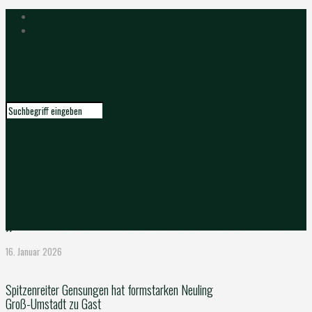
„Dürfen uns nicht beeinflussen lassen“
16. Januar 2026
Spitzenreiter Gensungen hat formstarken Neuling
Groß-Umstadt zu Gast