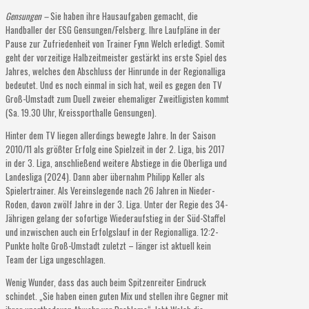
Gensungen –
Sie haben ihre Hausaufgaben gemacht, die
Handballer der ESG Gensungen/Felsberg. Ihre Laufpläne in der
Pause zur Zufriedenheit von Trainer Fynn Welch erledigt. Somit
geht der vorzeitige Halbzeitmeister gestärkt ins erste Spiel des
Jahres, welches den Abschluss der Hinrunde in der Regionalliga
bedeutet. Und es noch einmal in sich hat, weil es gegen den TV
Groß-Umstadt zum Duell zweier ehemaliger Zweitligisten kommt
(Sa. 19.30 Uhr, Kreissporthalle Gensungen).
Hinter dem TV liegen allerdings bewegte Jahre. In der Saison
2010/11 als größter Erfolg eine Spielzeit in der 2. Liga, bis 2017
in der 3. Liga, anschließend weitere Abstiege in die Oberliga und
Landesliga (2024). Dann aber übernahm Philipp Keller als
Spielertrainer. Als Vereinslegende nach 26 Jahren in Nieder-
Roden, davon zwölf Jahre in der 3. Liga. Unter der Regie des 34-
Jährigen gelang der sofortige Wiederaufstieg in der Süd-Staffel
und inzwischen auch ein Erfolgslauf in der Regionalliga. 12:2-
Punkte holte Groß-Umstadt zuletzt – länger ist aktuell kein
Team der Liga ungeschlagen.
Wenig Wunder, dass das auch beim Spitzenreiter Eindruck
schindet. „Sie haben einen guten Mix und stellen ihre Gegner mit