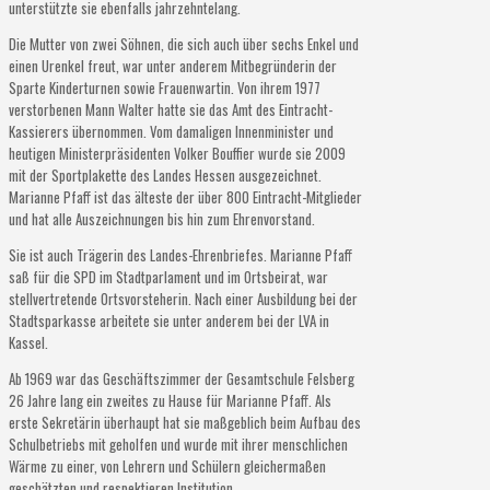
unterstützte sie ebenfalls jahrzehntelang.
Die Mutter von zwei Söhnen, die sich auch über sechs Enkel und
einen Urenkel freut, war unter anderem Mitbegründerin der
Sparte Kinderturnen sowie Frauenwartin. Von ihrem 1977
verstorbenen Mann Walter hatte sie das Amt des Eintracht-
Kassierers übernommen. Vom damaligen Innenminister und
heutigen Ministerpräsidenten Volker Bouffier wurde sie 2009
mit der Sportplakette des Landes Hessen ausgezeichnet.
Marianne Pfaff ist das älteste der über 800 Eintracht-Mitglieder
und hat alle Auszeichnungen bis hin zum Ehrenvorstand.
Sie ist auch Trägerin des Landes-Ehrenbriefes. Marianne Pfaff
saß für die SPD im Stadtparlament und im Ortsbeirat, war
stellvertretende Ortsvorsteherin. Nach einer Ausbildung bei der
Stadtsparkasse arbeitete sie unter anderem bei der LVA in
Kassel.
Ab 1969 war das Geschäftszimmer der Gesamtschule Felsberg
26 Jahre lang ein zweites zu Hause für Marianne Pfaff. Als
erste Sekretärin überhaupt hat sie maßgeblich beim Aufbau des
Schulbetriebs mit geholfen und wurde mit ihrer menschlichen
Wärme zu einer, von Lehrern und Schülern gleichermaßen
geschätzten und respektieren Institution.