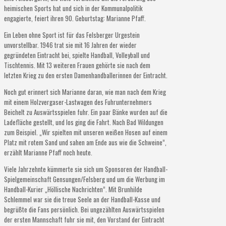
heimischen Sports hat und sich in der Kommunalpolitik
engagierte, feiert ihren 90. Geburtstag: Marianne Pfaff.
Ein Leben ohne Sport ist für das Felsberger Urgestein
unvorstellbar. 1946 trat sie mit 16 Jahren der wieder
gegründeten Eintracht bei, spielte Handball, Volleyball und
Tischtennis. Mit 13 weiteren Frauen gehörte sie nach dem
letzten Krieg zu den ersten Damenhandballerinnen der Eintracht.
Noch gut erinnert sich Marianne daran, wie man nach dem Krieg
mit einem Holzvergaser-Lastwagen des Fuhrunternehmers
Beichelt zu Auswärtsspielen fuhr. Ein paar Bänke wurden auf die
Ladefläche gestellt, und los ging die Fahrt. Nach Bad Wildungen
zum Beispiel. „Wir spielten mit unseren weißen Hosen auf einem
Platz mit rotem Sand und sahen am Ende aus wie die Schweine”,
erzählt Marianne Pfaff noch heute.
Viele Jahrzehnte kümmerte sie sich um Sponsoren der Handball-
Spielgemeinschaft Gensungen/Felsberg und um die Werbung im
Handball-Kurier „Höllische Nachrichten”. Mit Brunhilde
Schlemmel war sie die treue Seele an der Handball-Kasse und
begrüßte die Fans persönlich. Bei ungezählten Auswärtsspielen
der ersten Mannschaft fuhr sie mit, den Vorstand der Eintracht