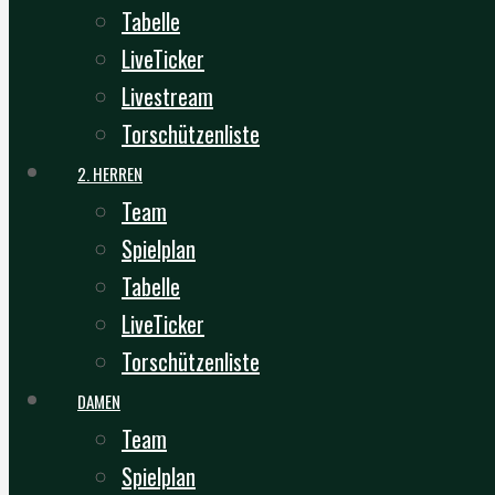
Tabelle
LiveTicker
Livestream
Torschützenliste
2. HERREN
Team
Spielplan
Tabelle
LiveTicker
Torschützenliste
DAMEN
Team
Spielplan