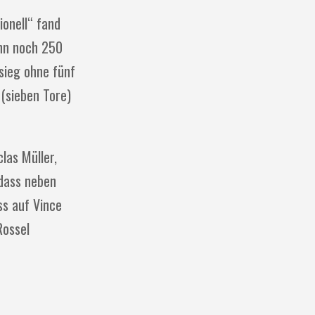
ionell“ fand
ann noch 250
sieg ohne fünf
 (sieben Tore)
las Müller,
odass neben
ss auf Vince
Rossel