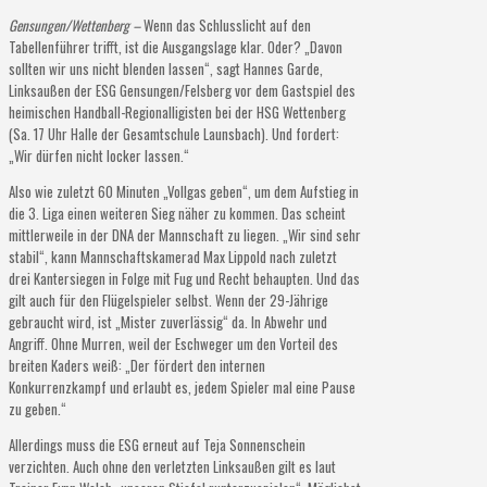
Gensungen/Wettenberg –
Wenn das Schlusslicht auf den
Tabellenführer trifft, ist die Ausgangslage klar. Oder? „Davon
sollten wir uns nicht blenden lassen“, sagt Hannes Garde,
Linksaußen der ESG Gensungen/Felsberg vor dem Gastspiel des
heimischen Handball-Regionalligisten bei der HSG Wettenberg
(Sa. 17 Uhr Halle der Gesamtschule Launsbach). Und fordert:
„Wir dürfen nicht locker lassen.“
Also wie zuletzt 60 Minuten „Vollgas geben“, um dem Aufstieg in
die 3. Liga einen weiteren Sieg näher zu kommen. Das scheint
mittlerweile in der DNA der Mannschaft zu liegen. „Wir sind sehr
stabil“, kann Mannschaftskamerad Max Lippold nach zuletzt
drei Kantersiegen in Folge mit Fug und Recht behaupten. Und das
gilt auch für den Flügelspieler selbst. Wenn der 29-Jährige
gebraucht wird, ist „Mister zuverlässig“ da. In Abwehr und
Angriff. Ohne Murren, weil der Eschweger um den Vorteil des
breiten Kaders weiß: „Der fördert den internen
Konkurrenzkampf und erlaubt es, jedem Spieler mal eine Pause
zu geben.“
Allerdings muss die ESG erneut auf Teja Sonnenschein
verzichten. Auch ohne den verletzten Linksaußen gilt es laut