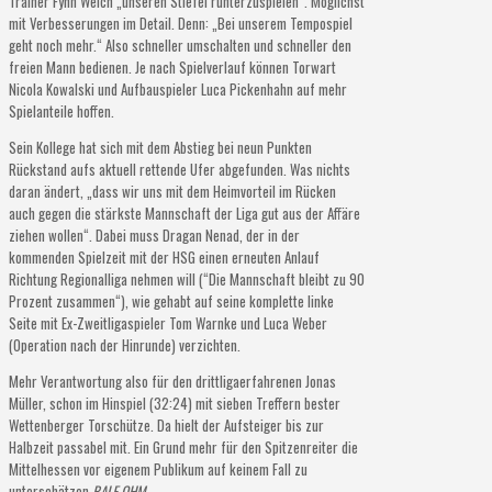
Trainer Fynn Welch „unseren Stiefel runterzuspielen“. Möglichst
mit Verbesserungen im Detail. Denn: „Bei unserem Tempospiel
geht noch mehr.“ Also schneller umschalten und schneller den
freien Mann bedienen. Je nach Spielverlauf können Torwart
Nicola Kowalski und Aufbauspieler Luca Pickenhahn auf mehr
Spielanteile hoffen.
Sein Kollege hat sich mit dem Abstieg bei neun Punkten
Rückstand aufs aktuell rettende Ufer abgefunden. Was nichts
daran ändert, „dass wir uns mit dem Heimvorteil im Rücken
auch gegen die stärkste Mannschaft der Liga gut aus der Affäre
ziehen wollen“. Dabei muss Dragan Nenad, der in der
kommenden Spielzeit mit der HSG einen erneuten Anlauf
Richtung Regionalliga nehmen will (“Die Mannschaft bleibt zu 90
Prozent zusammen“), wie gehabt auf seine komplette linke
Seite mit Ex-Zweitligaspieler Tom Warnke und Luca Weber
(Operation nach der Hinrunde) verzichten.
Mehr Verantwortung also für den drittligaerfahrenen Jonas
Müller, schon im Hinspiel (32:24) mit sieben Treffern bester
Wettenberger Torschütze. Da hielt der Aufsteiger bis zur
Halbzeit passabel mit. Ein Grund mehr für den Spitzenreiter die
Mittelhessen vor eigenem Publikum auf keinem Fall zu
unterschätzen.
RALF OHM