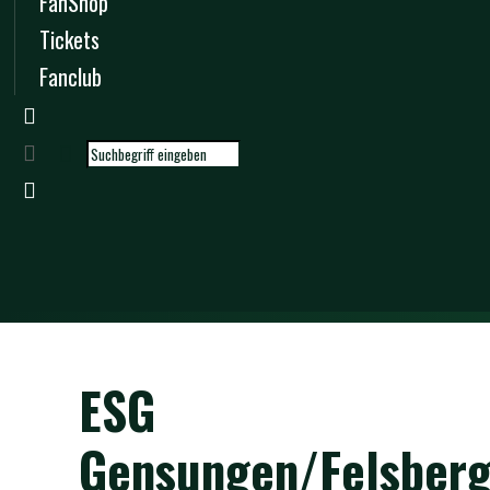
FanShop
Tickets
Fanclub
ESG
Gensungen/Felsber