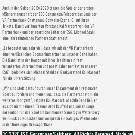
Auch in der Saison 2019/2020 tragen die Spieler der ersten
Männermannschaft der ESG Gensungen/Felsberg das Logo der
VR Partnerbank Chattengau|Schwalm-Eder e. G. auf ihren
Trikots. Damit verlängerten Vorstand Kai Mardorf von der VR
Partnerbank und der sportliche Leiter der ESG, Michael Stahl,
eine jahrzehntelange Partnerschaft erneut.
„Es bedeutet uns sehr viel, dass wir mit der VR Partnerbank
einen verlässlichen Sponsoringpartner an unserer Seite haben.
Die Bank ist in der Region mit ihrer Tradition ein fest
verankertes Unternehmen und passt daher perfekt zu unserer
ESG“, bedankte sich Michael Stahl bei Bankvorstand Kai Mardorf
für die Unterstützung.
„Wir sind stolz darauf durch unser Engagement den regionalen
Sport zu fördern und freuen uns, dass die Partnerschaft in ein
weiteres Jahr geht“, betonte Kai Mardorf. Abschließend ließ er
es sich nicht nehmen, Trainer Arnd Kauffeld und seinen Jungs
persönlich für das Spiel am kommenden Samstag in Wettenberg
viel Glück zu wünschen und versprach ein baldiges Wiedersehen
in der Gensunger Kreissporthalle.
© 2020 ESG Gensungen/Felsberg. All Rights Reserved. Made by