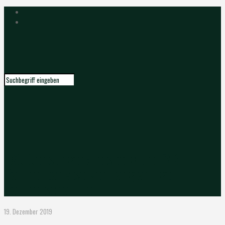
ESG Gensungen/Felsberg und VR
Partnerbank setzen langjährige
Partnerschaft fort
19. Dezember 2019