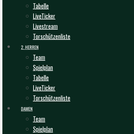
Tabelle
LiveTicker
Livestream
Torschützenliste
2. HERREN
Team
Spielplan
Tabelle
LiveTicker
Torschützenliste
DAMEN
Team
Spielplan