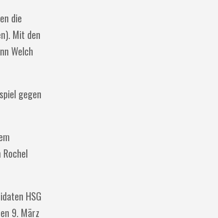
en die
n). Mit den
ynn Welch
spiel gegen
dem
m Rochel
didaten HSG
den 9. März