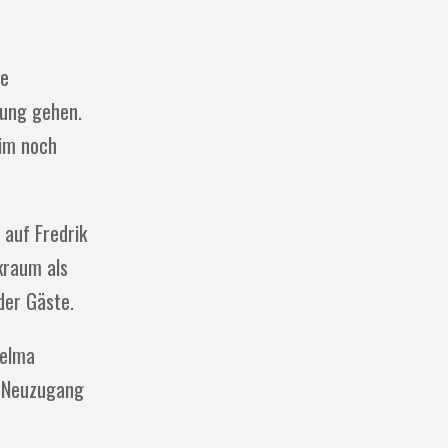
re
nung gehen.
eim noch
 auf Fredrik
ckraum als
der Gäste.
Selma
r Neuzugang