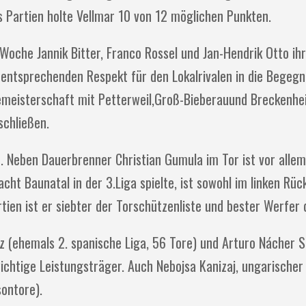
Partien holte Vellmar 10 von 12 möglichen Punkten.
Woche Jannik Bitter, Franco Rossel und Jan-Hendrik Otto ih
entsprechenden Respekt für den Lokalrivalen in die Begeg
zemeisterschaft mit Petterweil,Groß-Bieberauund Breckenh
schließen.
t. Neben Dauerbrenner Christian Gumula im Tor ist vor allem
cht Baunatal in der 3.Liga spielte, ist sowohl im linken Rü
tien ist er siebter der Torschützenliste und bester Werfer 
z (ehemals 2. spanische Liga, 56 Tore) und Arturo Nácher 
wichtige Leistungsträger. Auch Nebojsa Kanizaj, ungarische
sontore).