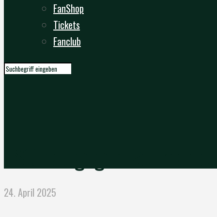
FanShop
Tickets
Fanclub
ESG hat gegen Vellmar e
24. April 2025