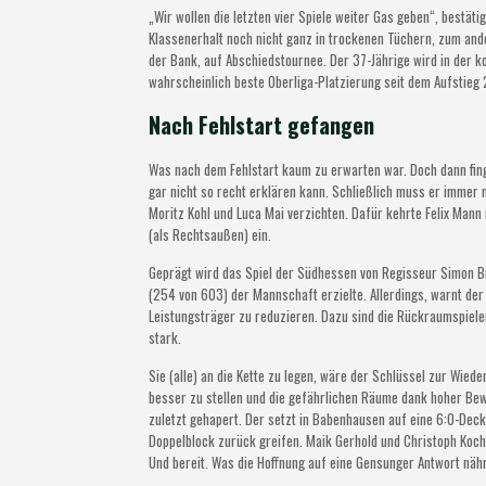
„Wir wollen die letzten vier Spiele weiter Gas geben“, bestät
Klassenerhalt noch nicht ganz in trockenen Tüchern, zum ande
der Bank, auf Abschiedstournee. Der 37-Jährige wird in der k
wahrscheinlich beste Oberliga-Platzierung seit dem Aufstieg 
Nach Fehlstart gefangen
Was nach dem Fehlstart kaum zu erwarten war. Doch dann fing
gar nicht so recht erklären kann. Schließlich muss er immer 
Moritz Kohl und Luca Mai verzichten. Dafür kehrte Felix Mann
(als Rechtsaußen) ein.
Geprägt wird das Spiel der Südhessen von Regisseur Simon Bra
(254 von 603) der Mannschaft erzielte. Allerdings, warnt der
Leistungsträger zu reduzieren. Dazu sind die Rückraumspiele
stark.
Sie (alle) an die Kette zu legen, wäre der Schlüssel zur Wie
besser zu stellen und die gefährlichen Räume dank hoher Bewe
zuletzt gehapert. Der setzt in Babenhausen auf eine 6:0-Dec
Doppelblock zurück greifen. Maik Gerhold und Christoph Koch 
Und bereit. Was die Hoffnung auf eine Gensunger Antwort nährt