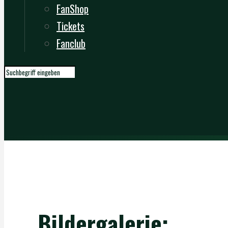
FanShop
Tickets
Fanclub
Bildergalerie: