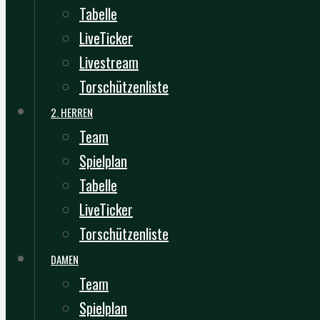
Tabelle
LiveTicker
Livestream
Torschützenliste
2. HERREN
Team
Spielplan
Tabelle
LiveTicker
Torschützenliste
DAMEN
Team
Spielplan