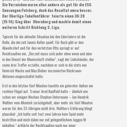
Die Vorzeichen waren alles andere als gut für die ESG
Gensungen/Felsberg, doch das Resultat umso besser.
Der Oberliga-Tabellenführer feierte einen 36:28
(15:14)-Sieg über Obernburg und machte damit einen
weiteren Schritt Richtung 3. Liga.
Typisch für die aktuelle Situation bei den Edertalern ist die
Rolle, die derzeit Jannis Kothe spielt. Für Koch gibt er den
Abwehrchef und für den verletzten Otto springt er auf
Rechtsaußen ein. „Derzeit muss sich jeder ohne wenn und aber
in den Dienst der Mannschaft stellen“, sagt der Linkshänder, der
seine drei Treffer erzielte, nachdem er sich in die stets von
Heinrich Wachs und Max Bieber inszenierten Rückraum-
Aktionen eingeschaltet hatte.
Erst in den letzten fünf Minuten tauchte ein gelernter Außen am
rechten Flügel auf. Trainer Arnd Kauffeld hatte – ähnlich wie
schon vor einigen Wochen Stephan Untermann – Jan-Hendrik
Walther vom Altenteil zurückgeholt, aber mehr als fünf Minuten
waren für den 33-Jährigen nicht drin. Walthers Erklärung klingt
plausibel: „Ich hatte seit fast zwei Jahren kein Spiel mehr
bestritten und mich dabei nur mit gelegentlichem Joggen fit
gehalten,“ erklärte der Rechtsaußen nach nur einer