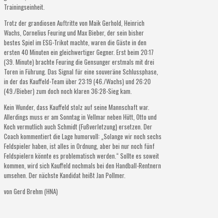
Trainingseinheit.
Trotz der grandiosen Auftritte von Maik Gerhold, Heinrich
Wachs, Cornelius Feuring und Max Bieber, der sein bisher
bestes Spiel im ESG-Trikot machte, waren die Gäste in den
ersten 40 Minuten ein gleichwertiger Gegner. Erst beim 20:17
(39. Minute) brachte Feuring die Gensunger erstmals mit drei
Toren in Führung. Das Signal für eine souveräne Schlussphase,
in der das Kauffeld-Team über 23:19 (46./Wachs) und 26:20
(49./Bieber) zum doch noch klaren 36:28-Sieg kam.
Kein Wunder, dass Kauffeld stolz auf seine Mannschaft war.
Allerdings muss er am Sonntag in Vellmar neben Hütt, Otto und
Koch vermutlich auch Schmidt (Fußverletzung) ersetzen. Der
Coach kommentiert die Lage humorvoll: „Solange wir noch sechs
Feldspieler haben, ist alles in Ordnung, aber bei nur noch fünf
Feldspielern könnte es problematisch werden.“ Sollte es soweit
kommen, wird sich Kauffeld nochmals bei den Handball-Rentnern
umsehen. Der nächste Kandidat heißt Jan Pollmer.
von Gerd Brehm (HNA)