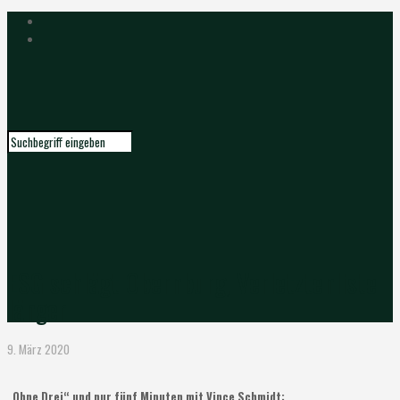
ESG schlägt Obernburg, Verletztenliste
länger
9. März 2020
„Ohne Drei“ und nur fünf Minuten mit Vince Schmidt: