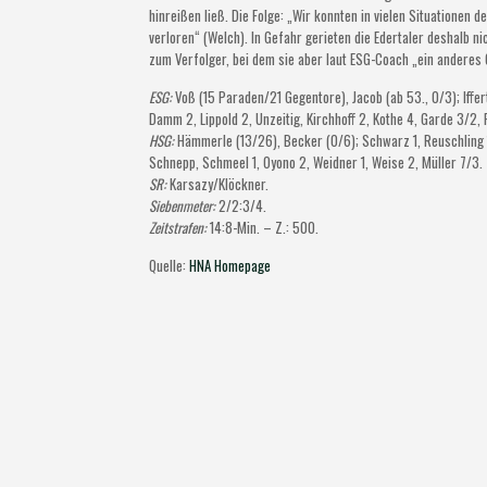
hinreißen ließ. Die Folge: „Wir konnten in vielen Situatione
verloren“ (Welch). In Gefahr gerieten die Edertaler deshalb n
zum Verfolger, bei dem sie aber laut ESG-Coach „ein anderes
ESG:
Voß (15 Paraden/21 Gegentore), Jacob (ab 53., 0/3); Iffe
Damm 2, Lippold 2, Unzeitig, Kirchhoff 2, Kothe 4, Garde 3/2, 
HSG:
Hämmerle (13/26), Becker (0/6); Schwarz 1, Reuschling 1
Schnepp, Schmeel 1, Oyono 2, Weidner 1, Weise 2, Müller 7/3.
SR:
Karsazy/Klöckner.
Siebenmeter:
2/2:3/4.
Zeitstrafen:
14:8-Min. – Z.: 500.
Quelle:
HNA Homepage