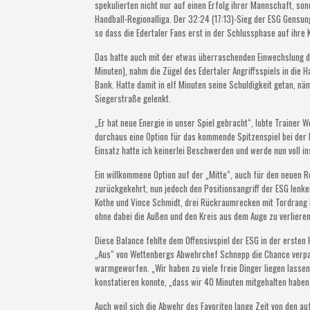
spekulierten nicht nur auf einen Erfolg ihrer Mannschaft, so
Handball-Regionalliga. Der 32:24 (17:13)-Sieg der ESG Gensu
so dass die Edertaler Fans erst in der Schlussphase auf ihre
Das hatte auch mit der etwas überraschenden Einwechslung d
Minuten), nahm die Zügel des Edertaler Angriffsspiels in die H
Bank. Hatte damit in elf Minuten seine Schuldigkeit getan, nä
Siegerstraße gelenkt.
„Er hat neue Energie in unser Spiel gebracht“, lobte Trainer W
durchaus eine Option für das kommende Spitzenspiel bei der
Einsatz hatte ich keinerlei Beschwerden und werde nun voll i
Ein willkommene Option auf der „Mitte“, auch für den neuen Reg
zurückgekehrt, nun jedoch den Positionsangriff der ESG lenk
Kothe und Vince Schmidt, drei Rückraumrecken mit Tordrang i
ohne dabei die Außen und den Kreis aus dem Auge zu verlieren
Diese Balance fehlte dem Offensivspiel der ESG in der ersten
„Aus“ von Wettenbergs Abwehrchef Schnepp die Chance verpa
warmgeworfen. „Wir haben zu viele freie Dinger liegen lasse
konstatieren konnte, „dass wir 40 Minuten mitgehalten haben
Auch weil sich die Abwehr des Favoriten lange Zeit von den a