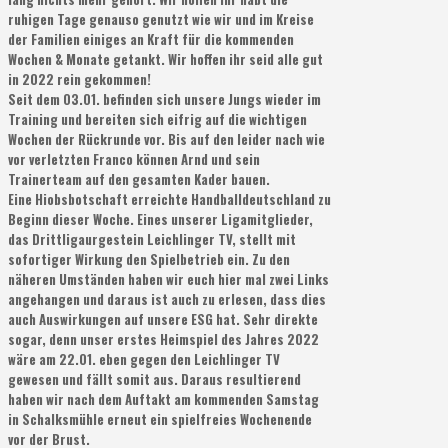
ruhigen Tage genauso genutzt wie wir und im Kreise
der Familien einiges an Kraft für die kommenden
Wochen & Monate getankt. Wir hoffen ihr seid alle gut
in 2022 rein gekommen!
Seit dem 03.01. befinden sich unsere Jungs wieder im
Training und bereiten sich eifrig auf die wichtigen
Wochen der Rückrunde vor. Bis auf den leider nach wie
vor verletzten Franco können Arnd und sein
Trainerteam auf den gesamten Kader bauen.
Eine Hiobsbotschaft erreichte Handballdeutschland zu
Beginn dieser Woche. Eines unserer Ligamitglieder,
das Drittligaurgestein Leichlinger TV, stellt mit
sofortiger Wirkung den Spielbetrieb ein. Zu den
näheren Umständen haben wir euch hier mal zwei Links
angehangen und daraus ist auch zu erlesen, dass dies
auch Auswirkungen auf unsere ESG hat. Sehr direkte
sogar, denn unser erstes Heimspiel des Jahres 2022
wäre am 22.01. eben gegen den Leichlinger TV
gewesen und fällt somit aus. Daraus resultierend
haben wir nach dem Auftakt am kommenden Samstag
in Schalksmühle erneut ein spielfreies Wochenende
vor der Brust.