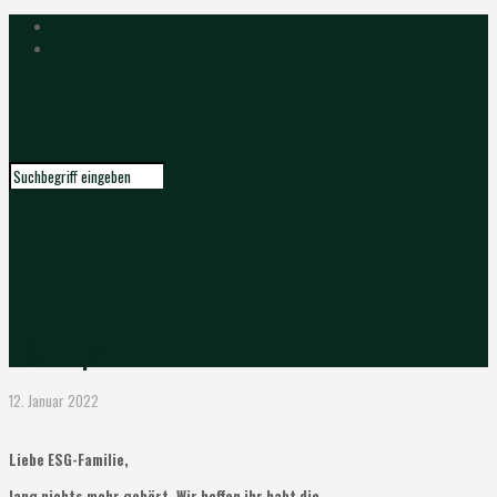
ESG-Update
12. Januar 2022
Liebe ESG-Familie,
lang nichts mehr gehört. Wir hoffen ihr habt die