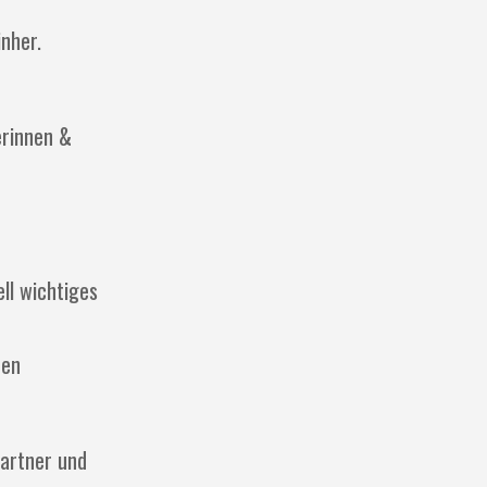
nher.
erinnen &
ll wichtiges
hen
Partner und