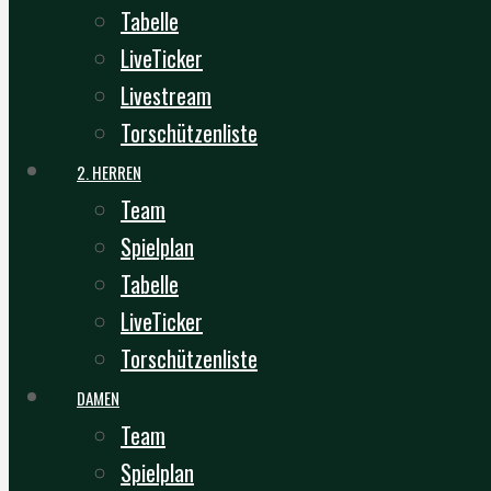
Tabelle
LiveTicker
Livestream
Torschützenliste
2. HERREN
Team
Spielplan
Tabelle
LiveTicker
Torschützenliste
DAMEN
Team
Spielplan