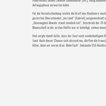
Federlesens seinen zweiten Siebenmeter (56.), völlig unbeein
Anfangsphase verworfen hatte.
Für die Vorentscheidung reichte die Kraft des Routiniers noc
gezerrten Oberschenkel „am Limit“ (Gabriel) ausgewechselt w
„Gensungens Abwehr stand ziemlich tief“, beschrieb der 31-Jähr
Mannschaft in der ersten Hälfte war er beteiligt, sieben davon
Und sorgte damit dafür, dass der Gast nach wankelmütigem Be
fand. Auch dieser Chance sich abzusetzen, dürften die traurig
bitter, denn wir waren dran. Mehrfach“, bekannte ESG-Recht