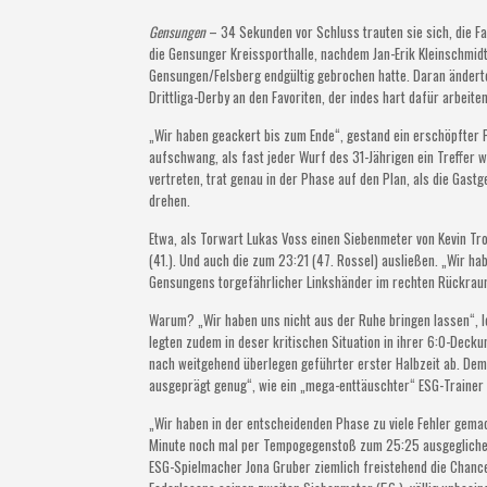
Gensungen
– 34 Sekunden vor Schluss trauten sie sich, die Fa
die Gensunger Kreissporthalle, nachdem Jan-Erik Kleinschmid
Gensungen/Felsberg endgültig gebrochen hatte. Daran änderte
Drittliga-Derby an den Favoriten, der indes hart dafür arbei
„Wir haben geackert bis zum Ende“, gestand ein erschöpfter P
aufschwang, als fast jeder Wurf des 31-Jährigen ein Treffer w
vertreten, trat genau in der Phase auf den Plan, als die Gast
drehen.
Etwa, als Torwart Lukas Voss einen Siebenmeter von Kevin Tr
(41.). Und auch die zum 23:21 (47. Rossel) ausließen. „Wir h
Gensungens torgefährlicher Linkshänder im rechten Rückrau
Warum? „Wir haben uns nicht aus der Ruhe bringen lassen“, lo
legten zudem in deser kritischen Situation in ihrer 6:0-Deck
nach weitgehend überlegen geführter erster Halbzeit ab. De
ausgeprägt genug“, wie ein „mega-enttäuschter“ ESG-Trainer
„Wir haben in der entscheidenden Phase zu viele Fehler gemac
Minute noch mal per Tempogegenstoß zum 25:25 ausgeglichen h
ESG-Spielmacher Jona Gruber ziemlich freistehend die Chance