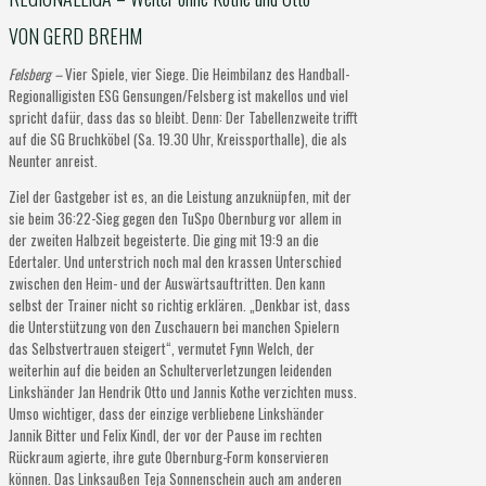
VON GERD BREHM
Felsberg –
Vier Spiele, vier Siege. Die Heimbilanz des Handball-
Regionalligisten ESG Gensungen/Felsberg ist makellos und viel
spricht dafür, dass das so bleibt. Denn: Der Tabellenzweite trifft
auf die SG Bruchköbel (Sa. 19.30 Uhr, Kreissporthalle), die als
Neunter anreist.
Ziel der Gastgeber ist es, an die Leistung anzuknüpfen, mit der
sie beim 36:22-Sieg gegen den TuSpo Obernburg vor allem in
der zweiten Halbzeit begeisterte. Die ging mit 19:9 an die
Edertaler. Und unterstrich noch mal den krassen Unterschied
zwischen den Heim- und der Auswärtsauftritten. Den kann
selbst der Trainer nicht so richtig erklären. „Denkbar ist, dass
die Unterstützung von den Zuschauern bei manchen Spielern
das Selbstvertrauen steigert“, vermutet Fynn Welch, der
weiterhin auf die beiden an Schulterverletzungen leidenden
Linkshänder Jan Hendrik Otto und Jannis Kothe verzichten muss.
Umso wichtiger, dass der einzige verbliebene Linkshänder
Jannik Bitter und Felix Kindl, der vor der Pause im rechten
Rückraum agierte, ihre gute Obernburg-Form konservieren
können. Das Linksaußen Teja Sonnenschein auch am anderen