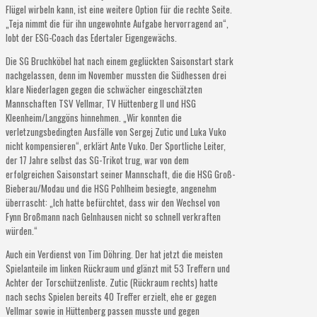
Flügel wirbeln kann, ist eine weitere Option für die rechte Seite.
„Teja nimmt die für ihn ungewohnte Aufgabe hervorragend an“,
lobt der ESG-Coach das Edertaler Eigengewächs.
Die SG Bruchköbel hat nach einem geglückten Saisonstart stark
nachgelassen, denn im November mussten die Südhessen drei
klare Niederlagen gegen die schwächer eingeschätzten
Mannschaften TSV Vellmar, TV Hüttenberg II und HSG
Kleenheim/Langgöns hinnehmen. „Wir konnten die
verletzungsbedingten Ausfälle von Sergej Zutic und Luka Vuko
nicht kompensieren“, erklärt Ante Vuko. Der Sportliche Leiter,
der 17 Jahre selbst das SG-Trikot trug, war von dem
erfolgreichen Saisonstart seiner Mannschaft, die die HSG Groß-
Bieberau/Modau und die HSG Pohlheim besiegte, angenehm
überrascht: „Ich hatte befürchtet, dass wir den Wechsel von
Fynn Broßmann nach Gelnhausen nicht so schnell verkraften
würden.“
Auch ein Verdienst von Tim Döhring. Der hat jetzt die meisten
Spielanteile im linken Rückraum und glänzt mit 53 Treffern und
Achter der Torschützenliste. Zutic (Rückraum rechts) hatte
nach sechs Spielen bereits 40 Treffer erzielt, ehe er gegen
Vellmar sowie in Hüttenberg passen musste und gegen