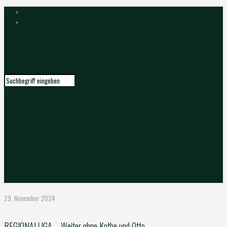
Gensungen auch gegen Bruchköbel
Favorit
29. November 2024
REGIONALLIGA – Weiter ohne Kothe und Otto