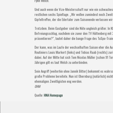
Fynn Welch.
Und auch wenn die Vize-Meisterschaft nur wie ein schwaches T
restlichen sechs Spieltage. „Wir wollen zumindest noch Zweiter
Gipfeltreffen, der die Edertaler zum Saisonende verlassen wir
Trotzdem. Beim Gastgeber sind die Nöte ungleich größer. In 
Befreiungsschlag, nachdem sie zuvor den TV Hüttenberg mit 
präsentieren?“, lautet daher die bange Frage des TuSpo-Train
Der kann, was im Laufe der wechselhaften Saison eher die 
Routiniers Louis Markert (links) und Tobias Raab (rechts) zu
dabei. Auf der Mitte hat sich Tom Nicolas Müller (schon 91 T
Jährigen gilt es laut Welch zu unterbinden.
Sein Angriff (weiterhin ohne Jannik Bitter) bekommt es wahrsc
große Probleme bereitete. Nun ist Obernburg (natürlich) nich
ehemaligen Zweitligisten eng werden.
OHM
Quelle:
HNA Homepage