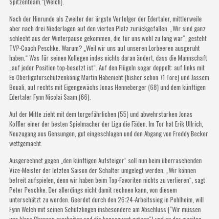
Spitzenteam.“(Welch).
Nach der Hinrunde als Zweiter der ärgste Verfolger der Edertaler, mittlerweile
aber nach drei Niederlagen auf den vierten Platz zurückgefallen. „Wir sind ganz
schlecht aus der Winterpause gekommen, die für uns wohl zu lang war“, gesteht
TVP-Coach Peschke. Warum? „Weil wir uns auf unseren Lorbeeren ausgeruht
haben.“ Was für seinen Kollegen indes nichts daran ändert, dass die Mannschaft
„auf jeder Position top-besetzt ist“. Auf den Flügeln sogar doppelt: auf links mit
Ex-Oberligatorschützenkönig Martin Habenicht (bisher schon 71 Tore) und Jassem
Bouali, auf rechts mit Eigengewächs Jonas Henneberger (68) und dem künftigen
Edertaler Fynn Nicolai Saam (66).
Auf der Mitte zieht mit dem torgefährlichen (55) und abwehrstarken Jonas
Koffler einer der besten Spielmacher der Liga die Fäden. Im Tor hat Erik Ullrich,
Neuzugang aus Gensungen, gut eingeschlagen und den Abgang von Freddy Becker
wettgemacht.
Ausgerechnet gegen „den künftigen Aufsteiger“ soll nun beim überraschenden
Vize-Meister der letzten Saison der Schalter umgelegt werden. „Wir können
befreit aufspielen, denn wir haben beim Top-Favoriten nichts zu verlieren“, sagt
Peter Peschke. Der allerdings nicht damit rechnen kann, von diesem
unterschätzt zu werden. Geerdet durch den 26:24-Arbeitssieg in Pohlheim, will
Fynn Welch mit seinen Schützlingen insbesondere am Abschluss (“Wir müssen