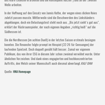
uns klare Chancen erarbeiten und die konsequent nutzen“) und an der zweiten
Welle arbeiten.
In der Hoffnung auf den Einsatz von Jannis Kothe, der wegen eines dicken Knies
zuletzt passen musste. Mittlerweile sind die Beschwerden des Linkshänders
abgeklungen, doch ein Belastungstest steht noch aus. „Bis jetzt sieht`s gut aus“,
erklärt der Rückraumspieler, der nach eigenen Angaben „richtig heiß“ auf die
Südhessen ist.
Die die Nordhessen (im achten Duell) in der letzten Saison erstmals besiegen
konnten. Die Revanche folgte prompt im Hinspiel (32:26 für Gensungen) der
laufenden Spielzeit. Doch doppelt genäht hält besser. Zumal vor eigenem
Publikum, das von ihrer ESG in diesem Jahr schon zweimal verwöhnt wurde. Unter
ähnlichen Vorzeichen. Und dank eines engagierten und hochkonzentrierten
Auftritts, den Welch seiner Mannschaft auch diesmal abverlangt.
RALF OHM
Quelle:
HNA Homepage