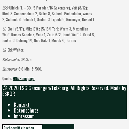
ESG:
Ullrich (1. – 30., 5 Paraden/16 Gegentore), Voß (8/12);
Iffert 3, Sonnenschein 2, Bitter 8, Seibert, Pickenhahn, Wachs
2, Schmidt 8, Jedinak 1, Gruber 3, Lippold 5, Berninger, Rossel 1.
SG:
Ebell (5/17), Mike Bätz (5/16/1 Tor); Warm 3, Maximilian
Wolff, Ramos Sanchez, Vuko 1, Zutic 6/2, Jonah Wolff 2, Gräsl 6,
Junker 3, Döhring 1/1, Nico Bätz 1, Moock 4, Durmic.
SR:
Ekk/Walter.
Siebenmeter:
0/1:3/5.
Zeitstrafen:
6:6-Min. Z: 500.
Quelle:
HNA Homepage
© 2020 ESG Gensungen/Felsberg. All Rights Reserved. Made by
ESKOR
Kontakt
Datenschutz
Impressum