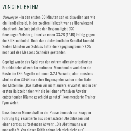
VON GERD BREHM
Gensungen –
In den ersten 30 Minuten sah es bisweilen aus wie
ein Handballspiel, in der zweiten Halbzeit war es überwiegend
chaotisch. Am Ende jubelte der Regionalligist ESG
Gensungen/Felsberg, feiertze einen 33:28 (17:16)-Erfolg gegen
die SG Bruchköbel. Doch das relativ deutliche Resultat täuscht.
Sieben Minuten vor Schluss hatte die Begegnung beim 27:25
noch auf des Messers Schneide gestanden.
Geprägt wurde das Spiel von den extrem offensiv orientierten
Bruchköbeler Abwehrformationen. Manchmal erwarteten die
Gäste die ESG-Angriffe mit einer 3:2:1-Variante, aber meistens
störten drei SG-Akteure ihre Gegenspieler schon in der Nähe
der Mittellinie. „Das hatten wir nicht anders erwartet, und in der
ersten Halbzeit haben wir die bei einer offensiven Abwehr
entstehenden Räume geschickt genutzt“, kommentierte Trainer
Fynn Welch.
Dass dessen Mannschaft in der Pause dennoch nur knapp in
Führung lag, resultierte aus überhasteten Abschlüssen und
einer sorglos auftretenden Abwehr. „Die Abstimmung war
mangelhaft. Von dieser Kritik nehme ich mich nicht aus“,