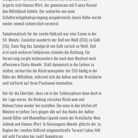
ärgerte sich Hannes Iffert, der gemeinsam mit Franco Rossel
den Mittelblock bildete. Der weiterhin von einer
Schultereckgelenksprengung ausgebremste Jannis Kothe wurde
wieder einmal schmerzlich vermisst.
Symptomatisch für die zweite Halbzeit war eine Szene in der
50. Minute: Zunächst wanderte der Ball von Weiß (ESG) zu Gelb
(SG). Dann flog das Spielgerät von Gelb zurück zu Weiß. Und
erst nach weiteren Fehlpässen stimmte die Richtung. Für
Verwirrung sorgte insbesondere die nach dem Wechsel noch
offensivere Gäste-Abwehr. Statt dynamisch in die Lücken zu
stoßen, verharrten die Rückraumspieler der ESG häufig in der
Nähe der Mittellinie, während sich die Außen und der Kreisläufer
weit entfernt auf ihren Positionen tummelten.
Gut für die Edertaler, dass sie in der Schlussphase dann doch in
der Lage waren, die Bindung zwischen Rückraum und
Nahwurfzone wieder herzustellen. Die neun in den letzten elf
Minuten erzielten Tore gingen alle auf das Konto der Außen
Jannik Bitter und Maximillian Lippold sowie der Kreisläufer Nino
Jedinak und Hannes Iffert. In Gensungens Abwehr glänzte der zu
Beginn der zweiten Halbzeit eingewechselte Torwart Lukas Voß
mit acht Paraden bei zwölf Gegentoren.