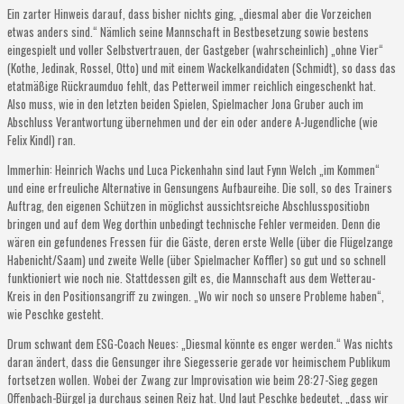
Ein zarter Hinweis darauf, dass bisher nichts ging, „diesmal aber die Vorzeichen
etwas anders sind.“ Nämlich seine Mannschaft in Bestbesetzung sowie bestens
eingespielt und voller Selbstvertrauen, der Gastgeber (wahrscheinlich) „ohne Vier“
(Kothe, Jedinak, Rossel, Otto) und mit einem Wackelkandidaten (Schmidt), so dass das
etatmäßige Rückraumduo fehlt, das Petterweil immer reichlich eingeschenkt hat.
Also muss, wie in den letzten beiden Spielen, Spielmacher Jona Gruber auch im
Abschluss Verantwortung übernehmen und der ein oder andere A-Jugendliche (wie
Felix Kindl) ran.
Immerhin: Heinrich Wachs und Luca Pickenhahn sind laut Fynn Welch „im Kommen“
und eine erfreuliche Alternative in Gensungens Aufbaureihe. Die soll, so des Trainers
Auftrag, den eigenen Schützen in möglichst aussichtsreiche Abschlusspositiobn
bringen und auf dem Weg dorthin unbedingt technische Fehler vermeiden. Denn die
wären ein gefundenes Fressen für die Gäste, deren erste Welle (über die Flügelzange
Habenicht/Saam) und zweite Welle (über Spielmacher Koffler) so gut und so schnell
funktioniert wie noch nie. Stattdessen gilt es, die Mannschaft aus dem Wetterau-
Kreis in den Positionsangriff zu zwingen. „Wo wir noch so unsere Probleme haben“,
wie Peschke gesteht.
Drum schwant dem ESG-Coach Neues: „Diesmal könnte es enger werden.“ Was nichts
daran ändert, dass die Gensunger ihre Siegesserie gerade vor heimischem Publikum
fortsetzen wollen. Wobei der Zwang zur Improvisation wie beim 28:27-Sieg gegen
Offenbach-Bürgel ja durchaus seinen Reiz hat. Und laut Peschke bedeutet, „dass wir