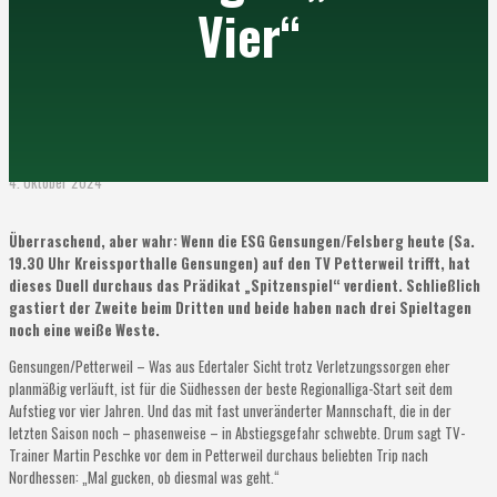
Vier“
4. Oktober 2024
Überraschend, aber wahr: Wenn die ESG Gensungen/Felsberg heute (Sa.
19.30 Uhr Kreissporthalle Gensungen) auf den TV Petterweil trifft, hat
dieses Duell durchaus das Prädikat „Spitzenspiel“ verdient. Schließlich
gastiert der Zweite beim Dritten und beide haben nach drei Spieltagen
noch eine weiße Weste.
Gensungen/Petterweil – Was aus Edertaler Sicht trotz Verletzungssorgen eher
planmäßig verläuft, ist für die Südhessen der beste Regionalliga-Start seit dem
Aufstieg vor vier Jahren. Und das mit fast unveränderter Mannschaft, die in der
letzten Saison noch – phasenweise – in Abstiegsgefahr schwebte. Drum sagt TV-
Trainer Martin Peschke vor dem in Petterweil durchaus beliebten Trip nach
Nordhessen: „Mal gucken, ob diesmal was geht.“