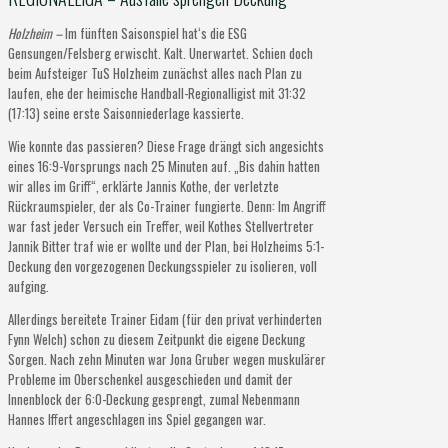
Holzheim –
Im fünften Saisonspiel hat‘s die ESG
Gensungen/Felsberg erwischt. Kalt. Unerwartet. Schien doch
beim Aufsteiger TuS Holzheim zunächst alles nach Plan zu
laufen, ehe der heimische Handball-Regionalligist mit 31:32
(17:13) seine erste Saisonniederlage kassierte.
Wie konnte das passieren? Diese Frage drängt sich angesichts
eines 16:9-Vorsprungs nach 25 Minuten auf. „Bis dahin hatten
wir alles im Griff“, erklärte Jannis Kothe, der verletzte
Rückraumspieler, der als Co-Trainer fungierte. Denn: Im Angriff
war fast jeder Versuch ein Treffer, weil Kothes Stellvertreter
Jannik Bitter traf wie er wollte und der Plan, bei Holzheims 5:1-
Deckung den vorgezogenen Deckungsspieler zu isolieren, voll
aufging.
Allerdings bereitete Trainer Eidam (für den privat verhinderten
Fynn Welch) schon zu diesem Zeitpunkt die eigene Deckung
Sorgen. Nach zehn Minuten war Jona Gruber wegen muskulärer
Probleme im Oberschenkel ausgeschieden und damit der
Innenblock der 6:0-Deckung gesprengt, zumal Nebenmann
Hannes Iffert angeschlagen ins Spiel gegangen war.