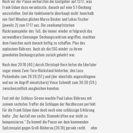
Noch vor der Pause verkürzten die Gastgeber auf 13:17, was
Frank Eidam dazu veranlasste, danach auf eine 5:1-Deckung
umzustellen. Und die funktionierte überhaupt nicht: Innerhalb
von fünf Minuten glichen Marco Becker und Lukas Fischer
(jeweils 2) zum 17:17 aus. Die zweikampfstarken
Rückraumspieler des TuS, die immer wieder erfolgreich das
verwundbare Gensunger Deckungszentrum angriffen, machten
dem Favoriten auch danach heftig zu schaffen. Plus des
explosiven Bährens. Auch als die ESG wieder zu ihrem
gewohnten Deckungssystem zurück gekehrt war.
Nach dem 20:18 (40.) durch Christoph Horn liefen die Edertaler
sogar einem Zwei-Tore-Rückstand hinterher, den Luca
Pickenhahn zum 26:26 (51.) und (der ebenfalls angeschlagene
und nur im Angriff einsetzbare) Vince Schmidt zum 30:30 (59.)
zwischenzeitlich ausgleichen konnten.
Fast mit der Schluss-Sirene machte Paul Lukas Bährens mit
seinem sechsten Treffer die Schlappe der Nordhessen perfekt.
Für die Frank Eidam dann doch noch eine schlüssige Erklärung
hatte: „Der Ausfall von sechs Stammkräften war nicht zu
kompensieren.“ Da kommt die Pause vor dem kommenden
Spitzenspiel gegen Groß-Bieberau (26.10) gerade recht. ohm