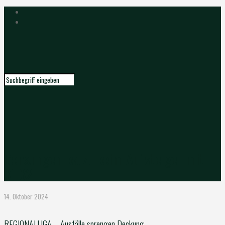
Gensungen patzt beim Aufsteiger mit
31:32
14. Oktober 2024
REGIONALLIGA – Ausfälle sprengen Deckung