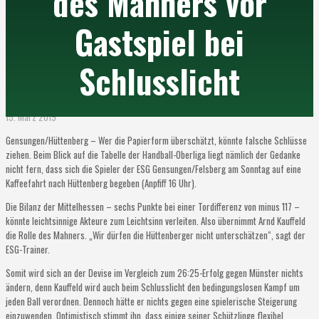
des Mahners vor
Gastspiel bei
Schlusslicht
15. März 2019
Gensungen/Hüttenberg – Wer die Papierform überschätzt, könnte falsche Schlüsse
ziehen. Beim Blick auf die Tabelle der Handball-Oberliga liegt nämlich der Gedanke
nicht fern, dass sich die Spieler der ESG Gensungen/Felsberg am Sonntag auf eine
Kaffeefahrt nach Hüttenberg begeben (Anpfiff 16 Uhr).
Die Bilanz der Mittelhessen – sechs Punkte bei einer Tordifferenz von minus 117 –
könnte leichtsinnige Akteure zum Leichtsinn verleiten. Also übernimmt Arnd Kauffeld
die Rolle des Mahners. „Wir dürfen die Hüttenberger nicht unterschätzen“, sagt der
ESG-Trainer.
Somit wird sich an der Devise im Vergleich zum 26:25-Erfolg gegen Münster nichts
ändern, denn Kauffeld wird auch beim Schlusslicht den bedingungslosen Kampf um
jeden Ball verordnen. Dennoch hätte er nichts gegen eine spielerische Steigerung
einzuwenden. Optimistisch stimmt ihn, dass einige seiner Schützlinge flexibel