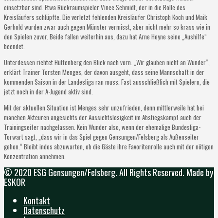
einsetzbar sind. Etwa Rückraumspieler Vince Schmidt, der in die Rolle des
Kreisläufers schlüpfte. Die verletzt fehlenden Kreisläufer Christoph Koch und Maik
Gerhold wurden zwar auch gegen Münster vermisst, aber nicht mehr so krass wie in
den Spielen zuvor. Beide fallen weiterhin aus, dazu hat Arne Heyne seine „Aushilfe“
beendet.
Unterdessen richtet Hüttenberg den Blick nach vorn. „Wir glauben nicht an Wunder“,
erklärt Trainer Torsten Menges, der davon ausgeht, dass seine Mannschaft in der
kommenden Saison in der Landesliga ran muss. Fast ausschließlich mit Spielern, die
jetzt noch in der A-Jugend aktiv sind.
Mit der aktuellen Situation ist Menges sehr unzufrieden, denn mittlerweile hat bei
manchen Akteuren angesichts der Aussichtslosigkeit im Abstiegskampf auch der
Trainingseifer nachgelassen. Kein Wunder also, wenn der ehemalige Bundesliga-
Torwart sagt, „dass wir in das Spiel gegen Gensungen/Felsberg als Außenseiter
gehen.“ Bleibt indes abzuwarten, ob die Gäste ihre Favoritenrolle auch mit der nötigen
Konzentration annehmen.
© 2020 ESG Gensungen/Felsberg. All Rights Reserved. Made by
ESKOR
Kontakt
Datenschutz