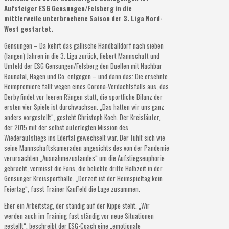
Aufsteiger ESG Gensungen/Felsberg in die
mittlerweile unterbrochene Saison der 3. Liga Nord-
West gestartet.
Gensungen – Da kehrt das gallische Handballdorf nach sieben
(langen) Jahren in die 3. Liga zurück, fiebert Mannschaft und
Umfeld der ESG Gensungen/Felsberg den Duellen mit Nachbar
Baunatal, Hagen und Co. entgegen – und dann das: Die ersehnte
Heimpremiere fällt wegen eines Corona-Verdachtsfalls aus, das
Derby findet vor leeren Rängen statt, die sportliche Bilanz der
ersten vier Spiele ist durchwachsen. „Das hatten wir uns ganz
anders vorgestellt“, gesteht Christoph Koch. Der Kreisläufer,
der 2015 mit der selbst auferlegten Mission des
Wiederaufstiegs ins Edertal gewechselt war. Der fühlt sich wie
seine Mannschaftskameraden angesichts des von der Pandemie
verursachten „Ausnahmezustandes“ um die Aufstiegseuphorie
gebracht, vermisst die Fans, die beliebte dritte Halbzeit in der
Gensunger Kreissporthalle. „Derzeit ist der Heimspieltag kein
Feiertag“, fasst Trainer Kauffeld die Lage zusammen.
Eher ein Arbeitstag, der ständig auf der Kippe steht. „Wir
werden auch im Training fast ständig vor neue Situationen
gestellt“, beschreibt der ESG-Coach eine „emotionale