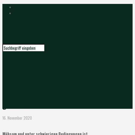
Gensunger Aufstiegseuphorie arg
gebremst
16. November 2020
Mühsam und unter schwierigen Bedingungen ist