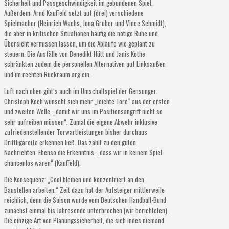
Sicherheit und Passgeschwindigkeit im gebundenen Spiel.
Außerdem: Arnd Kauffeld setzt auf (drei) verschiedene
Spielmacher (Heinrich Wachs, Jona Gruber und Vince Schmidt),
die aber in kritischen Situationen häufig die nötige Ruhe und
Übersicht vermissen lassen, um die Abläufe wie geplant zu
steuern. Die Ausfälle von Benedikt Hütt und Janis Kothe
schränkten zudem die personellen Alternativen auf Linksaußen
und im rechten Rückraum arg ein.
Luft nach oben gibt‘s auch im Umschaltspiel der Gensunger.
Christoph Koch wünscht sich mehr „leichte Tore“ aus der ersten
und zweiten Welle, „damit wir uns im Positionsangriff nicht so
sehr aufreiben müssen“. Zumal die eigene Abwehr inklusive
zufriedenstellender Torwartleistungen bisher durchaus
Drittligareife erkennen ließ. Das zählt zu den guten
Nachrichten. Ebenso die Erkenntnis, „dass wir in keinem Spiel
chancenlos waren“ (Kauffeld).
Die Konsequenz: „Cool bleiben und konzentriert an den
Baustellen arbeiten.“ Zeit dazu hat der Aufsteiger mittlerweile
reichlich, denn die Saison wurde vom Deutschen Handball-Bund
zunächst einmal bis Jahresende unterbrochen (wir berichteten).
Die einzige Art von Planungssicherheit, die sich indes niemand