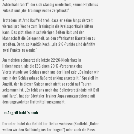
Achterbahnfahrt“, die sich ständig wiederholt, keinen Rhythmus
zulässt und „die Trainingswoche zerpflückt“.
Trotzdem ist Arnd Kauffeld froh, dass er seine Jungs derzeit
viermal pro Woche zum Training in die Kreissporthalle bitten
kann. Das gibt allen in schwierigen Zeiten Halt und der
Mannschaft die Gelegenheit, an den offenbarten Baustellen zu
arbeiten. Denn, so Kapitän Koch, „die 2:6-Punkte sind definitiv
zwei Punkte zu wenig.“
Am meisten schmerzt die letzte 22:26-Niederlage in
Habenhausen, als die ESG einen 20:17-Vorsprung eine
Viertelstunde vor Schluss noch aus der Hand gab: „Da haben wir
uns in der Schlussphase äußerst unklug angestellt.“ Speziell im
Angriff, der in dieser Saison noch nicht so recht auf Touren
gekommen ist. „Es fehlt uns noch das Selbstverständnis mit Ball
und Harz“, hat der Edertaler Trainer Anpassungsprobleme mit
dem ungewohnten Haftmittel ausgemacht.
Im Angriff hakt`s noch
Darunter leidet das Gefühl für Distanzschüsse (Kauffeld: „Daher
wollen wir den Ball häufig ins Tor tragen“) oder auch die Pass-