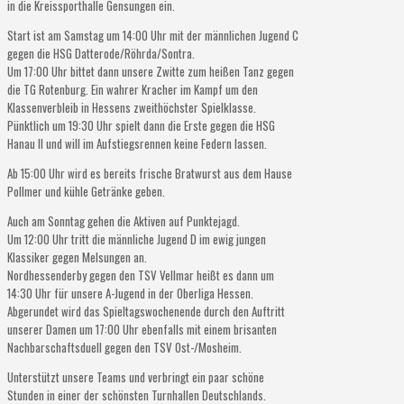
in die Kreissporthalle Gensungen ein.
Start ist am Samstag um 14:00 Uhr mit der männlichen Jugend C
gegen die HSG Datterode/Röhrda/Sontra.
Um 17:00 Uhr bittet dann unsere Zwitte zum heißen Tanz gegen
die TG Rotenburg. Ein wahrer Kracher im Kampf um den
Klassenverbleib in Hessens zweithöchster Spielklasse.
Pünktlich um 19:30 Uhr spielt dann die Erste gegen die HSG
Hanau II und will im Aufstiegsrennen keine Federn lassen.
Ab 15:00 Uhr wird es bereits frische Bratwurst aus dem Hause
Pollmer und kühle Getränke geben.
Auch am Sonntag gehen die Aktiven auf Punktejagd.
Um 12:00 Uhr tritt die männliche Jugend D im ewig jungen
Klassiker gegen Melsungen an.
Nordhessenderby gegen den TSV Vellmar heißt es dann um
14:30 Uhr für unsere A-Jugend in der Oberliga Hessen.
Abgerundet wird das Spieltagswochenende durch den Auftritt
unserer Damen um 17:00 Uhr ebenfalls mit einem brisanten
Nachbarschaftsduell gegen den TSV Ost-/Mosheim.
Unterstützt unsere Teams und verbringt ein paar schöne
Stunden in einer der schönsten Turnhallen Deutschlands.