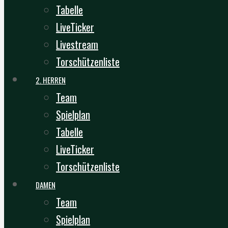
Tabelle
LiveTicker
Livestream
Torschützenliste
2. HERREN
Team
Spielplan
Tabelle
LiveTicker
Torschützenliste
DAMEN
Team
Spielplan