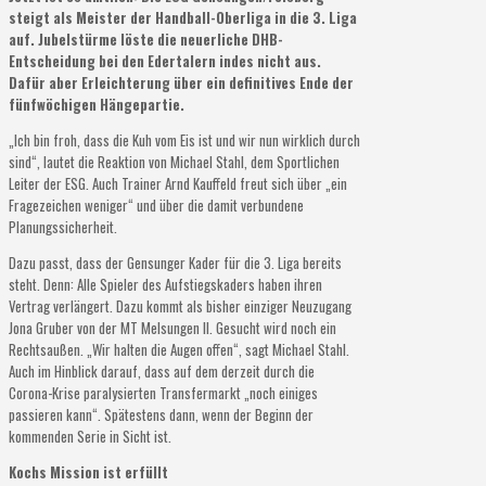
steigt als Meister der Handball-Oberliga in die 3. Liga
auf. Jubelstürme löste die neuerliche DHB-
Entscheidung bei den Edertalern indes nicht aus.
Dafür aber Erleichterung über ein definitives Ende der
fünfwöchigen Hängepartie.
„Ich bin froh, dass die Kuh vom Eis ist und wir nun wirklich durch
sind“, lautet die Reaktion von Michael Stahl, dem Sportlichen
Leiter der ESG. Auch Trainer Arnd Kauffeld freut sich über „ein
Fragezeichen weniger“ und über die damit verbundene
Planungssicherheit.
Dazu passt, dass der Gensunger Kader für die 3. Liga bereits
steht. Denn: Alle Spieler des Aufstiegskaders haben ihren
Vertrag verlängert. Dazu kommt als bisher einziger Neuzugang
Jona Gruber von der MT Melsungen II. Gesucht wird noch ein
Rechtsaußen. „Wir halten die Augen offen“, sagt Michael Stahl.
Auch im Hinblick darauf, dass auf dem derzeit durch die
Corona-Krise paralysierten Transfermarkt „noch einiges
passieren kann“. Spätestens dann, wenn der Beginn der
kommenden Serie in Sicht ist.
Kochs Mission ist erfüllt