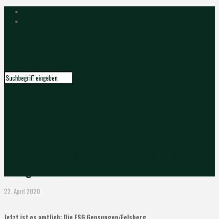
HNA: Endlich amtlich – ESG steigt in die
3. Liga auf
22. April 2020
Jetzt ist es amtlich: Die ESG Gensungen/Felsberg