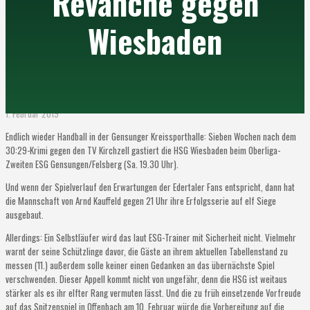
Revanche gegen
Wiesbaden
1. Februar 2019
Endlich wieder Handball in der Gensunger Kreissporthalle: Sieben Wochen nach dem
30:29-Krimi gegen den TV Kirchzell gastiert die HSG Wiesbaden beim Oberliga-
Zweiten ESG Gensungen/Felsberg (Sa. 19.30 Uhr).
Und wenn der Spielverlauf den Erwartungen der Edertaler Fans entspricht, dann hat
die Mannschaft von Arnd Kauffeld gegen 21 Uhr ihre Erfolgsserie auf elf Siege
ausgebaut.
Allerdings: Ein Selbstläufer wird das laut ESG-Trainer mit Sicherheit nicht. Vielmehr
warnt der seine Schützlinge davor, die Gäste an ihrem aktuellen Tabellenstand zu
messen (11.) außerdem solle keiner einen Gedanken an das übernächste Spiel
verschwenden. Dieser Appell kommt nicht von ungefähr, denn die HSG ist weitaus
stärker als es ihr elfter Rang vermuten lässt. Und die zu früh einsetzende Vorfreude
auf das Spitzenspiel in Offenbach am 10. Februar würde die Vorbereitung auf die