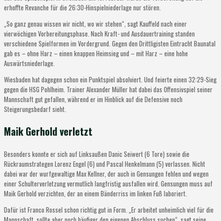
erhoffte Revanche für die 26:30-Hinspielniederlage nur stören.
„So ganz genau wissen wir nicht, wo wir stehen“, sagt Kauffeld nach einer
vierwöchigen Vorbereitungsphase. Nach Kraft- und Ausdauertraining standen
verschiedene Spielformen im Vordergrund. Gegen den Drittligisten Eintracht Baunatal
gab es – ohne Harz – einen knappen Heimsieg und – mit Harz – eine hohe
Auswärtsniederlage.
Wiesbaden hat dagegen schon ein Punktspiel absolviert. Und feierte einen 32:29-Sieg
gegen die HSG Pohlheim. Trainer Alexander Müller hat dabei das Offensivspiel seiner
Mannschaft gut gefallen, während er im Hinblick auf die Defensive noch
Steigerungsbedarf sieht.
Maik Gerhold verletzt
Besonders konnte er sich auf Linksaußen Danic Seiwert (6 Tore) sowie die
Rückraumstrategen Lorenz Engel (6) und Pascal Henkelmann (5) verlassen. Nicht
dabei war der wurfgewaltige Max Kellner, der auch in Gensungen fehlen und wegen
einer Schulterverletzung vermutlich langfristig ausfallen wird. Gensungen muss auf
Maik Gerhold verzichten, der an einem Bänderriss im linken Fuß laboriert.
Dafür ist Franco Rossel schon richtig gut in Form. „Er arbeitet unheimlich viel für die
Mannschaft, sollte aber noch häufiger den eigenen Abschluss suchen“, sagt seine