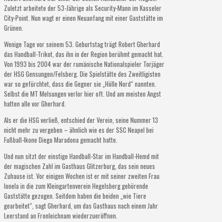
Zuletzt arbeitete der 53-Jährige als Security-Mann im Kasseler
City-Point. Nun wagt er einen Neuanfang mit einer Gaststätte im
Grünen.
Wenige Tage vor seinem 53. Geburtstag trägt Robert Gherhard
das Handball-Trikot, das ihn in der Region berühmt gemacht hat.
Von 1993 bis 2004 war der rumänische Nationalspieler Torjäger
der HSG Gensungen/Felsberg. Die Spielstätte des Zweitligisten
war so gefürchtet, dass die Gegner sie „Hölle Nord“ nannten.
Selbst die MT Melsungen verlor hier oft. Und am meisten Angst
hatten alle vor Gherhard.
Als er die HSG verließ, entschied der Verein, seine Nummer 13
nicht mehr zu vergeben – ähnlich wie es der SSC Neapel bei
Fußball-Ikone Diego Maradona gemacht hatte.
Und nun sitzt der einstige Handball-Star im Handball-Hemd mit
der magischen Zahl im Gasthaus Glitzerburg, das sein neues
Zuhause ist. Vor einigen Wochen ist er mit seiner zweiten Frau
Ionela in die zum Kleingartenverein Hegelsberg gehörende
Gaststätte gezogen. Seitdem haben die beiden „wie Tiere
gearbeitet“, sagt Gherhard, um das Gasthaus nach einem Jahr
Leerstand an Fronleichnam wiederzueröffnen.