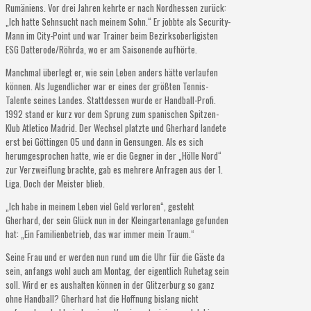
Rumäniens. Vor drei Jahren kehrte er nach Nordhessen zurück:
„Ich hatte Sehnsucht nach meinem Sohn.“ Er jobbte als Security-
Mann im City-Point und war Trainer beim Bezirksoberligisten
ESG Datterode/Röhrda, wo er am Saisonende aufhörte.
Manchmal überlegt er, wie sein Leben anders hätte verlaufen
können. Als Jugendlicher war er eines der größten Tennis-
Talente seines Landes. Stattdessen wurde er Handball-Profi.
1992 stand er kurz vor dem Sprung zum spanischen Spitzen-
Klub Atletico Madrid. Der Wechsel platzte und Gherhard landete
erst bei Göttingen 05 und dann in Gensungen. Als es sich
herumgesprochen hatte, wie er die Gegner in der „Hölle Nord“
zur Verzweiflung brachte, gab es mehrere Anfragen aus der 1.
Liga. Doch der Meister blieb.
„Ich habe in meinem Leben viel Geld verloren“, gesteht
Gherhard, der sein Glück nun in der Kleingartenanlage gefunden
hat: „Ein Familienbetrieb, das war immer mein Traum.“
Seine Frau und er werden nun rund um die Uhr für die Gäste da
sein, anfangs wohl auch am Montag, der eigentlich Ruhetag sein
soll. Wird er es aushalten können in der Glitzerburg so ganz
ohne Handball? Gherhard hat die Hoffnung bislang nicht