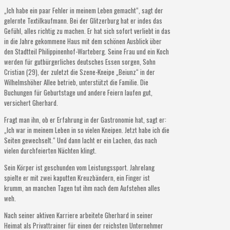
„Ich habe ein paar Fehler in meinem Leben gemacht“, sagt der
gelernte Textilkaufmann. Bei der Glitzerburg hat er indes das
Gefühl, alles richtig zu machen. Er hat sich sofort verliebt in das
in die Jahre gekommene Haus mit dem schönen Ausblick über
den Stadtteil Philippinenhof-Warteberg. Seine Frau und ein Koch
werden für gutbürgerliches deutsches Essen sorgen, Sohn
Cristian (29), der zuletzt die Szene-Kneipe „Beiunz“ in der
Wilhelmshöher Allee betrieb, unterstützt die Familie. Die
Buchungen für Geburtstage und andere Feiern laufen gut,
versichert Gherhard.
Fragt man ihn, ob er Erfahrung in der Gastronomie hat, sagt er:
„Ich war in meinem Leben in so vielen Kneipen. Jetzt habe ich die
Seiten gewechselt.“ Und dann lacht er ein Lachen, das nach
vielen durchfeierten Nächten klingt.
Sein Körper ist geschunden vom Leistungssport. Jahrelang
spielte er mit zwei kaputten Kreuzbändern, ein Finger ist
krumm, an manchen Tagen tut ihm nach dem Aufstehen alles
weh.
Nach seiner aktiven Karriere arbeitete Gherhard in seiner
Heimat als Privattrainer für einen der reichsten Unternehmer