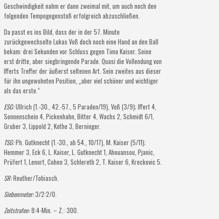
Geschwindigkeit nahm er dann zweimal mit, um auch noch den
folgenden Tempogegenstoß erfolgreich abzuschließen.
Da passt es ins Bild, dass der in der 57. Minute
zurückgewechselte Lukas Voß doch noch eine Hand an den Ball
bekam: drei Sekunden vor Schluss gegen Timo Kaiser. Seine
erst dritte, aber siegbringende Parade. Quasi die Vollendung von
Ifferts Treffer der äußerst seltenen Art. Sein zweites aus dieser
für ihn ungewohnten Position, „aber viel schöner und wichtiger
als das erste.“
ESG:
Ullrich (1.-30., 42.-57., 5 Paraden/19), Voß (3/9); Iffert 4,
Sonnenschein 4, Pickenhahn, Bitter 4, Wachs 2, Schmidt 6/1,
Gruber 3, Lippold 2, Kothe 3, Berninger.
TSG:
Ph. Gutknecht (1.-30., ab 54., 10/17), M. Kaiser (5/11);
Hemmer 3, Eck 6, L. Kaiser, L. Gutknecht 1, Ahouansou, Pjanic,
Prüfert 1, Lenort, Cohen 3, Schlereth 2, T. Kaiser 6, Kreckovic 5.
SR:
Reuther/Tobiasch.
Siebenmeter:
3/2:2/0.
Zeitstrafen:
8:4-Min. – Z.: 300.