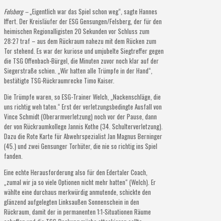
Felsberg –
„Eigentlich war das Spiel schon weg“, sagte Hannes
Iffert. Der Kreisläufer der ESG Gensungen/Felsberg, der für den
heimischen Regionalligisten 20 Sekunden vor Schluss zum
28:27 traf – aus dem Rückraum nahezu mit dem Rücken zum
Tor stehend. Es war der kuriose und umjubelte Siegtreffer gegen
die TSG Offenbach-Bürgel, die Minuten zuvor noch klar auf der
Siegerstraße schien. „Wir hatten alle Trümpfe in der Hand“,
bestätigte TSG-Rückraumrecke Timo Kaiser.
Die Trümpfe waren, so ESG-Trainer Welch, „Nackenschläge, die
uns richtig weh taten.“ Erst der verletzungsbedingte Ausfall von
Vince Schmidt (Oberarmverletzung) noch vor der Pause, dann
der von Rückraumkollege Jannis Kothe (34. Schulterverletzung).
Dazu die Rote Karte für Abwehrspezialist Jan Magnus Berninger
(45.) und zwei Gensunger Torhüter, die nie so richtig ins Spiel
fanden.
Eine echte Herausforderung also für den Edertaler Coach,
„zumal wir ja so viele Optionen nicht mehr hatten“ (Welch). Er
wählte eine durchaus merkwürdig anmutende, schickte den
glänzend aufgelegten Linksaußen Sonnenschein in den
Rückraum, damit der in permanenten 1:1-Situationen Räume