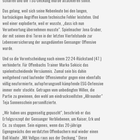
schaffen und die TSG-Deckung mürbe attackieren sollte.
Das gelang, weil sich seine Nebenleute bei den langen,
hartnäckigen Angriffen kaum technische Fehler leisteten. Und
weil einer explodierte, weil er wusste, „dass ich nun
Verantwortung übernehmen musste“. Spielmacher Jona Gruber,
der mit seinen drei Toren in der letzten Viertelstunde zur
Lebensversicherung der ausgedünnten Gensunger Offensive
wurde.
Und so die Vorentscheidung nach einem 22:24-Rückstand (47.)
verhinderte. Für Offenbachs Trainer Marko Sokicic das
spielentscheidende Versäumnis. Zumal sein bis dahin
weitgehend rund laufender Offensivmotor gegen eine ebenfalls
völlig neuformierte, aufopferungsvoll kämpfende ESG-Defensive
immer mehr stockte. Getragen vom unbedingten Willen, die
Partie zu gewinnen, den wohl am eindrucksvollsten „Allrounder“
Teja Sonnenschein personifizierte.
„Wir haben uns gegenseitig gepuscht“, beschrieb er das
Erfolgsrezept der Gensunger Verbliebenen, um Kaiser, Erk und
Co. zu stoppen. Sein eigenes, wenn das 20-jährige
Eigengewächs den verdutzten Offenbachern mal wieder einen
Ball klaute: „Mit Vollgas raus aus der Deckung.“ Diese