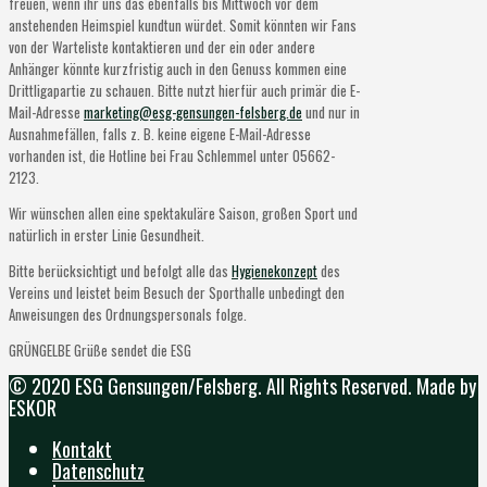
freuen, wenn ihr uns das ebenfalls bis Mittwoch vor dem
anstehenden Heimspiel kundtun würdet. Somit könnten wir Fans
von der Warteliste kontaktieren und der ein oder andere
Anhänger könnte kurzfristig auch in den Genuss kommen eine
Drittligapartie zu schauen. Bitte nutzt hierfür auch primär die E-
Mail-Adresse
marketing@esg-gensungen-felsberg.de
und nur in
Ausnahmefällen, falls z. B. keine eigene E-Mail-Adresse
vorhanden ist, die Hotline bei Frau Schlemmel unter 05662-
2123.
Wir wünschen allen eine spektakuläre Saison, großen Sport und
natürlich in erster Linie Gesundheit.
Bitte berücksichtigt und befolgt alle das
Hygienekonzept
des
Vereins und leistet beim Besuch der Sporthalle unbedingt den
Anweisungen des Ordnungspersonals folge.
GRÜNGELBE Grüße sendet die ESG
© 2020 ESG Gensungen/Felsberg. All Rights Reserved. Made by
ESKOR
Kontakt
Datenschutz