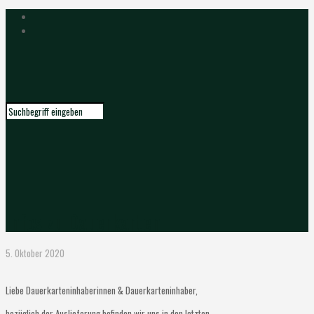
Infos zu Dauerkarten
5. Oktober 2020
Liebe Dauerkarteninhaberinnen & Dauerkarteninhaber,
bezüglich der Auslieferung befinden wir uns in den letzten