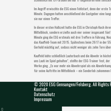
schließlich mit 19 Paraden bei nur 17 Gegentoren eine sensati
Im Angriff erwischte die ESG einen Fehlstart, denn der erste Tr
Minute. Dagegen hatten anschließend die Gastgeber eine lang
sie nur einen Treffer.
In dieser ersten Halbzeit hatte die ESG in Christoph Koch ih
Mittelblock, sondern erzielte auch vier seiner insgesamt fünf 
Minute ging die ESG erstmals mit drei Treffern in Führung. N
das Kauffeld-Team mit 20:15. Spätestens beim 26:17 in der 55
Gerhold mächtig auf, sodass nicht weniger als zehn Tore über 
Kauffeld lobte schließlich Lauterbach und die Abwehr in höchs
uns Lauti im Spiel gehalten“, stellte der ESG-Trainer fest, d
Werke ging. „Es war mehr ein Abwehrspiel als ein Abwehrkampf
für seine Auftritte im Mittelblock – ein Sonderlob zukommen 
© 2020 ESG Gensungen/Felsberg. All Rights 
Kontakt
Datenschutz
Impressum