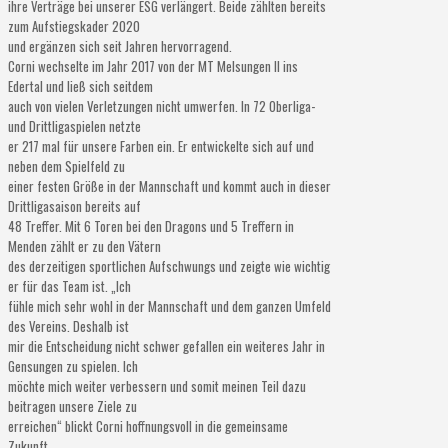
ihre Verträge bei unserer ESG verlängert. Beide zählten bereits
zum Aufstiegskader 2020
und ergänzen sich seit Jahren hervorragend.
Corni wechselte im Jahr 2017 von der MT Melsungen II ins
Edertal und ließ sich seitdem
auch von vielen Verletzungen nicht umwerfen. In 72 Oberliga-
und Drittligaspielen netzte
er 217 mal für unsere Farben ein. Er entwickelte sich auf und
neben dem Spielfeld zu
einer festen Größe in der Mannschaft und kommt auch in dieser
Drittligasaison bereits auf
48 Treffer. Mit 6 Toren bei den Dragons und 5 Treffern in
Menden zählt er zu den Vätern
des derzeitigen sportlichen Aufschwungs und zeigte wie wichtig
er für das Team ist. „Ich
fühle mich sehr wohl in der Mannschaft und dem ganzen Umfeld
des Vereins. Deshalb ist
mir die Entscheidung nicht schwer gefallen ein weiteres Jahr in
Gensungen zu spielen. Ich
möchte mich weiter verbessern und somit meinen Teil dazu
beitragen unsere Ziele zu
erreichen“ blickt Corni hoffnungsvoll in die gemeinsame
Zukunft.