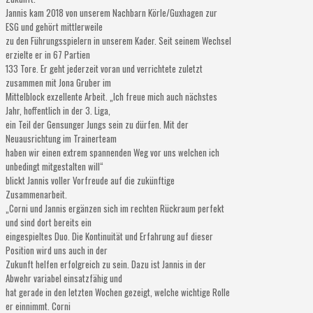
Jannis kam 2018 von unserem Nachbarn Körle/Guxhagen zur
ESG und gehört mittlerweile
zu den Führungsspielern in unserem Kader. Seit seinem Wechsel
erzielte er in 67 Partien
133 Tore. Er geht jederzeit voran und verrichtete zuletzt
zusammen mit Jona Gruber im
Mittelblock exzellente Arbeit. „Ich freue mich auch nächstes
Jahr, hoffentlich in der 3. Liga,
ein Teil der Gensunger Jungs sein zu dürfen. Mit der
Neuausrichtung im Trainerteam
haben wir einen extrem spannenden Weg vor uns welchen ich
unbedingt mitgestalten will“
blickt Jannis voller Vorfreude auf die zukünftige
Zusammenarbeit.
„Corni und Jannis ergänzen sich im rechten Rückraum perfekt
und sind dort bereits ein
eingespieltes Duo. Die Kontinuität und Erfahrung auf dieser
Position wird uns auch in der
Zukunft helfen erfolgreich zu sein. Dazu ist Jannis in der
Abwehr variabel einsatzfähig und
hat gerade in den letzten Wochen gezeigt, welche wichtige Rolle
er einnimmt. Corni