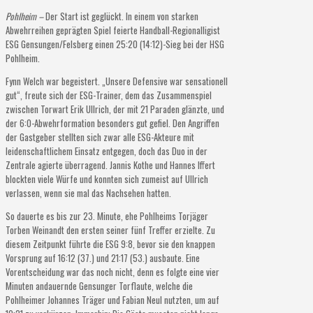
Pohlheim –
Der Start ist geglückt. In einem von starken
Abwehrreihen geprägten Spiel feierte Handball-Regionalligist
ESG Gensungen/Felsberg einen 25:20 (14:12)-Sieg bei der HSG
Pohlheim.
Fynn Welch war begeistert. „Unsere Defensive war sensationell
gut“, freute sich der ESG-Trainer, dem das Zusammenspiel
zwischen Torwart Erik Ullrich, der mit 21 Paraden glänzte, und
der 6:0-Abwehrformation besonders gut gefiel. Den Angriffen
der Gastgeber stellten sich zwar alle ESG-Akteure mit
leidenschaftlichem Einsatz entgegen, doch das Duo in der
Zentrale agierte überragend. Jannis Kothe und Hannes Iffert
blockten viele Würfe und konnten sich zumeist auf Ullrich
verlassen, wenn sie mal das Nachsehen hatten.
So dauerte es bis zur 23. Minute, ehe Pohlheims Torjäger
Torben Weinandt den ersten seiner fünf Treffer erzielte. Zu
diesem Zeitpunkt führte die ESG 9:8, bevor sie den knappen
Vorsprung auf 16:12 (37.) und 21:17 (53.) ausbaute. Eine
Vorentscheidung war das noch nicht, denn es folgte eine vier
Minuten andauernde Gensunger Torflaute, welche die
Pohlheimer Johannes Träger und Fabian Neul nutzten, um auf