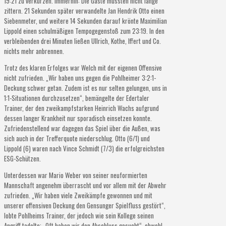
19:21 zu verkürzen. Immerhin: Die Gäste mussten nicht lange
zittern. 21 Sekunden später verwandelte Jan Hendrik Otto einen
Siebenmeter, und weitere 14 Sekunden darauf krönte Maximilian
Lippold einen schulmäßigen Tempogegenstoß zum 23:19. In den
verbleibenden drei Minuten ließen Ullrich, Kothe, Iffert und Co.
nichts mehr anbrennen.
Trotz des klaren Erfolges war Welch mit der eigenen Offensive
nicht zufrieden. „Wir haben uns gegen die Pohlheimer 3:2:1-
Deckung schwer getan. Zudem ist es nur selten gelungen, uns in
1:1-Situationen durchzusetzen“, bemängelte der Edertaler
Trainer, der den zweikampfstarken Heinrich Wachs aufgrund
dessen langer Krankheit nur sporadisch einsetzen konnte.
Zufriedenstellend war dagegen das Spiel über die Außen, was
sich auch in der Trefferquote niederschlug. Otto (6/1) und
Lippold (6) waren nach Vince Schmidt (7/3) die erfolgreichsten
ESG-Schützen.
Unterdessen war Mario Weber von seiner neuformierten
Mannschaft angenehm überrascht und vor allem mit der Abwehr
zufrieden. „Wir haben viele Zweikämpfe gewonnen und mit
unserer offensiven Deckung den Gensunger Spielfluss gestört“,
lobte Pohlheims Trainer, der jedoch wie sein Kollege seinen
Angriff tadelte: „Oft haben wir den Abschluss gesucht“, obwohl