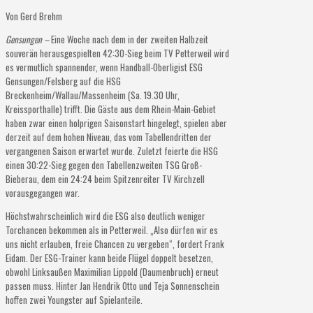
Von Gerd Brehm
Gensungen –
Eine Woche nach dem in der zweiten Halbzeit
souverän herausgespielten 42:30-Sieg beim TV Petterweil wird
es vermutlich spannender, wenn Handball-Oberligist ESG
Gensungen/Felsberg auf die HSG
Breckenheim/Wallau/Massenheim (Sa. 19.30 Uhr,
Kreissporthalle) trifft. Die Gäste aus dem Rhein-Main-Gebiet
haben zwar einen holprigen Saisonstart hingelegt, spielen aber
derzeit auf dem hohen Niveau, das vom Tabellendritten der
vergangenen Saison erwartet wurde. Zuletzt feierte die HSG
einen 30:22-Sieg gegen den Tabellenzweiten TSG Groß-
Bieberau, dem ein 24:24 beim Spitzenreiter TV Kirchzell
vorausgegangen war.
Höchstwahrscheinlich wird die ESG also deutlich weniger
Torchancen bekommen als in Petterweil. „Also dürfen wir es
uns nicht erlauben, freie Chancen zu vergeben“, fordert Frank
Eidam. Der ESG-Trainer kann beide Flügel doppelt besetzen,
obwohl Linksaußen Maximilian Lippold (Daumenbruch) erneut
passen muss. Hinter Jan Hendrik Otto und Teja Sonnenschein
hoffen zwei Youngster auf Spielanteile.