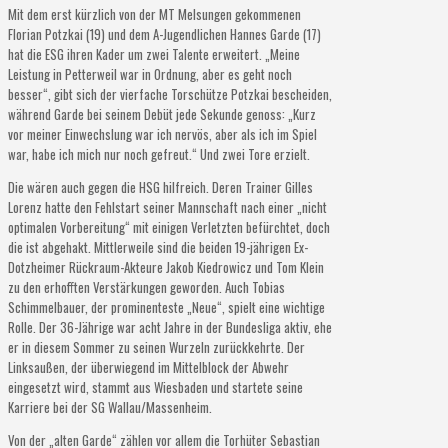
Mit dem erst kürzlich von der MT Melsungen gekommenen
Florian Potzkai (19) und dem A-Jugendlichen Hannes Garde (17)
hat die ESG ihren Kader um zwei Talente erweitert. „Meine
Leistung in Petterweil war in Ordnung, aber es geht noch
besser“, gibt sich der vierfache Torschütze Potzkai bescheiden,
während Garde bei seinem Debüt jede Sekunde genoss: „Kurz
vor meiner Einwechslung war ich nervös, aber als ich im Spiel
war, habe ich mich nur noch gefreut.“ Und zwei Tore erzielt.
Die wären auch gegen die HSG hilfreich. Deren Trainer Gilles
Lorenz hatte den Fehlstart seiner Mannschaft nach einer „nicht
optimalen Vorbereitung“ mit einigen Verletzten befürchtet, doch
die ist abgehakt. Mittlerweile sind die beiden 19-jährigen Ex-
Dotzheimer Rückraum-Akteure Jakob Kiedrowicz und Tom Klein
zu den erhofften Verstärkungen geworden. Auch Tobias
Schimmelbauer, der prominenteste „Neue“, spielt eine wichtige
Rolle. Der 36-Jährige war acht Jahre in der Bundesliga aktiv, ehe
er in diesem Sommer zu seinen Wurzeln zurückkehrte. Der
Linksaußen, der überwiegend im Mittelblock der Abwehr
eingesetzt wird, stammt aus Wiesbaden und startete seine
Karriere bei der SG Wallau/Massenheim.
Von der „alten Garde“ zählen vor allem die Torhüter Sebastian