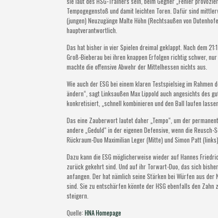
sie laut des HSG-Trainers sein, beim Gegner „Fehler provozi
Tempogegenstoß und damit leichten Toren. Dafür sind mittle
(jungen) Neuzugänge Malte Höhn (Rechtsaußen von Dutenhofe
hauptverantwortlich.
Das hat bisher in vier Spielen dreimal geklappt. Nach dem 21
Groß-Bieberau bei ihren knappen Erfolgen richtig schwer, nur
machte die offensive Abwehr der Mittelhessen nichts aus.
Wie auch der ESG bei einem klaren Testspielsieg im Rahmen de
ändern“, sagt Linksaußen Max Lippold auch angesichts des gu
konkretisiert, „schnell kombinieren und den Ball laufen lassen
Das eine Zauberwort lautet daher „Tempo“, um der permanent
andere „Geduld“ in der eigenen Defensive, wenn die Reusch-Sch
Rückraum-Duo Maximilian Leger (Mitte) und Simon Patt (links)
Dazu kann die ESG möglicherweise wieder auf Hannes Friedrich
zurück gekehrt sind. Und auf ihr Torwart-Duo, das sich bishe
anfangen. Der hat nämlich seine Stärken bei Würfen aus der
sind. Sie zu entschärfen könnte der HSG ebenfalls den Zahn z
steigern.
Quelle:
HNA Homepage