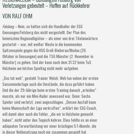
Verletzungen gebeutelt – Hoffen auf Rückkehrer
VON RALF OHM
Felsberg –
Nein, so hatten sich die Handballer der ESG
Gensungen/Felsberg das nicht vorgestellt. Der Plan des
heimischen Regionalligisten – als einer von drei Titelanwärtern
gestartet – war, mit weißer Weste in die kommenden
Spitzenspiele gegen die HSG Groß-Bieberau/Modau (26.
Oktober in Gensungen) und die TSG Münster (2. November in
Münster) zu gehen. Und der kann nach dem 31:32 beim TuS
Holzheim am letzten Spieltag nicht mehr aufgehen.
„Das tut weh“, gesteht Trainer Welch. Weh tun neben der ersten
Saisonniederlage auch die Umstände, die dazu geführt haben.
Und die der 29-Jährige beim ersten Training danach „erleiden“
musste, als nur ein Mini-Kader anwesend war. Denn: Sechs
Spieler sind verletzt, zwei angeschlagen. „Diesen Ausfall kann
keine Mannschaft der Liga verkraften“, erklärt der ESG-Coach,
will damit aber auch die Fehler, „die wir in Holzheim gemacht
haben“, nicht unter den Teppich kehren. Etwa fehlte es an einer
adäquaten Torwartleistung vor einer brüchigen 5:1-Abwehr, die
in dieser Notbesetzung noch nie zusammen gespielt hat.