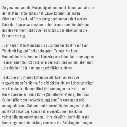
So ganz neu sind die Personalprobleme nicht, haben sich aber in
der letzten Partie zugespitzt. Zuvor konnten sie gegen
Offenbach-Bürgel und Petersberg noch kompensiert werden.
Dank der Improvisationskünste des Trainerduos Welch/Eidam
und des vermeintlichen zweiten Anzugs, der effektvoll in die
Bresche sprang.
„Der Kader ist leistungsmäßig zusammengerückt“ kann Fynn
Welch mit Fug und Recht behaupten. Talente wie Luca
Pickenhahn, Felix Kindl und Edin Fitozovic haben laut Gensungens
Trainer einen Schritt nach vorn gemacht, müssen nun abet auch
„dranbleiben“ d.h. hart und regelmäßig trainieren.
Trotz dieser Optionen hoffen die Edertaler vor den zwei
wegweisenden Partien auf die Rückkehr einiger Leistungsträger
wie Kreisläufer Hannes Iffert (Entzündung in der Hüfte), und
Rückraumspieler Jannis Kothe (Schulterverletzung). Bei Jona
Gruber (Oberschenkelverletzung) sind Prognosen derzeit
unmöglich. Vince Schmidt und Heinrich Wachs, eingesetzt aber
nicht voll belastbar, könnten ihre Verletzungen bis dahin
vollständig auskuriert haben. Hilfreich wär‘s, damit die erste
Niederlage nicht den Anfang vom Ende der Aufstiegshoffnungen