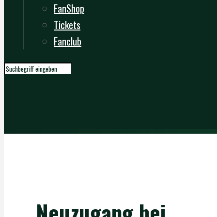
FanShop
Tickets
Fanclub
Neuzugang bei