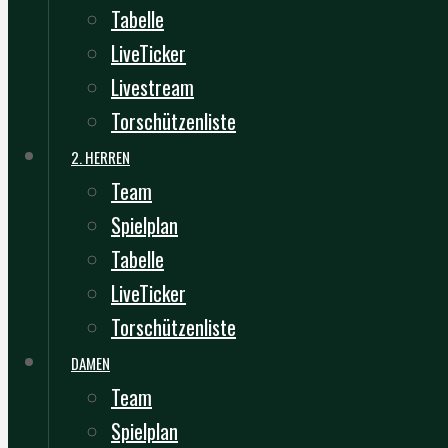
Tabelle
LiveTicker
Livestream
Torschützenliste
2. HERREN
Team
Spielplan
Tabelle
LiveTicker
Torschützenliste
DAMEN
Team
Spielplan