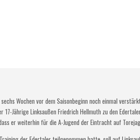
d sechs Wochen vor dem Saisonbeginn noch einmal verstärkt
r 17-Jährige Linksaußen Friedrich Hellmuth zu den Edertaler
dass er weiterhin für die A-Jugend der Eintracht auf Toreja
Training der Edertaler teilgenommen hatte, soll auf Linksau