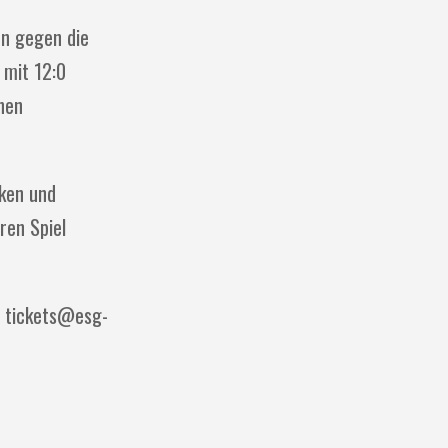
n gegen die
 mit 12:0
chen
nken und
ren Spiel
se tickets@esg-