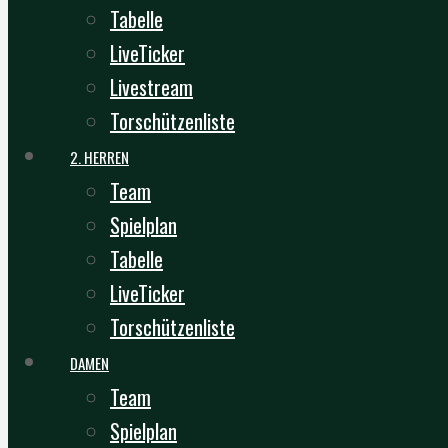
Tabelle
LiveTicker
Livestream
Torschützenliste
2. HERREN
Team
Spielplan
Tabelle
LiveTicker
Torschützenliste
DAMEN
Team
Spielplan